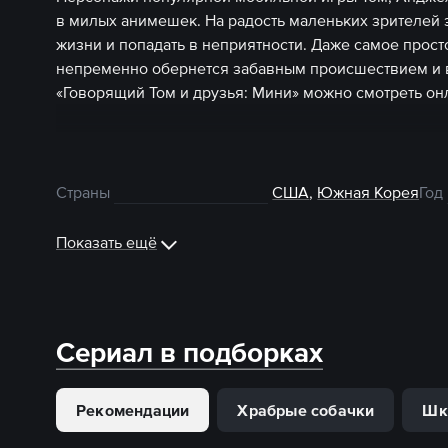
в милых анимешек. На радость маленьких зрителей э
жизни и попадать в неприятности. Даже самое прост
непременно обернется забавным происшествием и в
«Говорящий Том и друзья: Мини» можно смотреть он
Страны
США
,
Южная Корея
Год
Показать ещё
Сериал в подборках
Рекомендации
Храбрые собачки
Шк