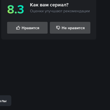
Как вам
сериал
?
8.3
Оценки улучшают рекомендации
Нравится
Не нравится
алы