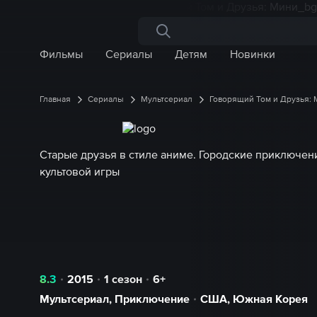
Поиск по сайту
Фильмы
Сериалы
Детям
Новинки
Главная
Сериалы
Мультсериал
Говорящий Том и Друзья:
Старые друзья в стиле аниме. Городские приключен
культовой игры
8.3
2015
1 сезон
6+
Мультсериал
,
Приключение
США
,
Южная Корея