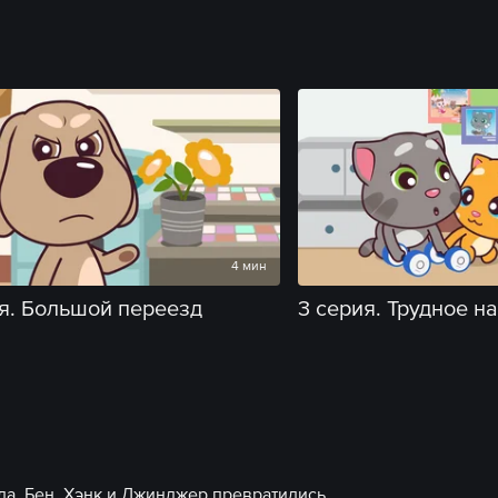
4 мин
я. Большой переезд
3 серия. Трудное н
а, Бен, Хэнк и Джинджер превратились