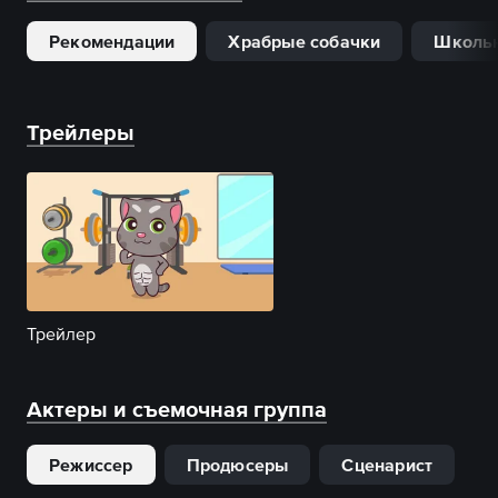
Рекомендации
Храбрые собачки
Школь
Трейлеры
Трейлер
Актеры и съемочная группа
Режиссер
Продюсеры
Сценарист