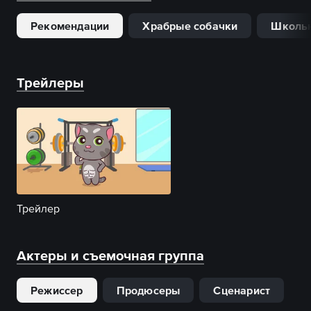
Рекомендации
Храбрые собачки
Школь
Трейлеры
Трейлер
Актеры и съемочная группа
Режиссер
Продюсеры
Сценарист