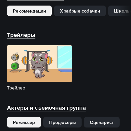
Рекомендации
Храбрые собачки
Школь
Трейлеры
Трейлер
Актеры и съемочная группа
Режиссер
Продюсеры
Сценарист