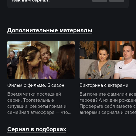
Дополнительные материалы
Фильм о фильме. 5 сезон
Викторина с актерами
Время читки последней
Вы помните фамилии все
серии. Трогательные
героев? А их дни рожде
ситуации, секреты грима и
Проверьте себя вместе с
семейная атмосфера — что
актерами сериала и отве
еще было на съемках
на каверзные вопросы о
финального сезона?
сериале.
Сериал в подборках