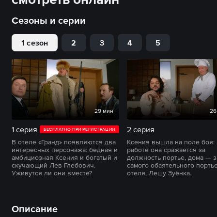
Сезоны и серии
1 сезон
2
3
4
5
29 мин
26
1 серия
2 серия
БЕСПЛАТНО ПРИ РЕГИСТРАЦИИ
В отеле «Гранд» появляются два
Ксения вышла на поле боя: 
интересных персонажа: бедная и
работе она сражается за
амбициозная Ксения и богатый и
должность портье, дома — з
скучающий Лев Глебович.
самого обаятельного порть
Уживутся ли они вместе?
отеля, Лешу Зуёнка.
Описание