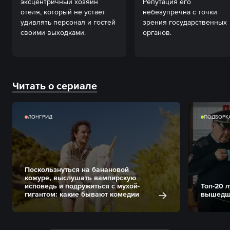
эксцентричный хозяин 
Репутация его 
отеля, который не устает 
небезупречна с точки 
удивлять персонал и гостей 
зрения государственных 
своими выходками.
органов.
Читать о сериале
ЛОНГРИД
ПОДБОРК
Поскользнуться на банановой
кожуре, выслушать вампирскую
исповедь и подружиться с мухой-
Топ-20 
гигантом: какие бывают комедии
вышедши