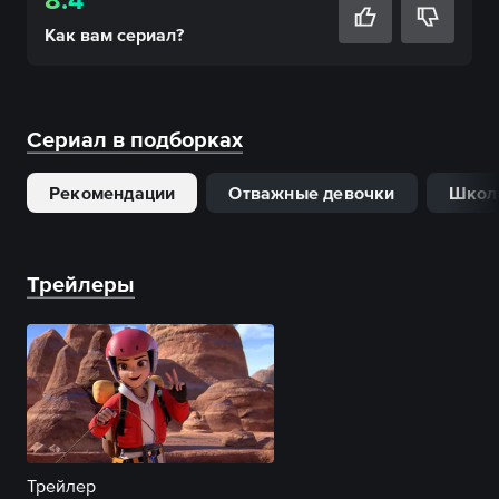
Как вам
сериал
?
Сериал в подборках
Рекомендации
Отважные девочки
Школ
Трейлеры
Трейлер