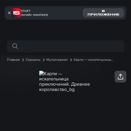
START:
В
онлайн -кинотеатр
ПРИЛОЖЕНИЕ
Поиск по сайту
Главная
Сериалы
Мультсериал
Карли — искательница
приключений. Древнее королевство
1 сезон
48 серия онлайн