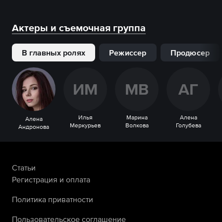
Актеры и съемочная группа
В главных ролях
Режиссер
Продюсер
И
М
М
В
А
Г
Илья
Марина
Алена
Алена
Меркурьев
Волкова
Голубева
Андронова
Статьи
Регистрация и оплата
Политика приватности
Пользовательское соглашение