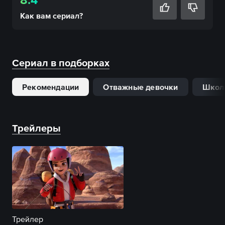
Как вам
сериал
?
Сериал в подборках
Рекомендации
Отважные девочки
Школ
Трейлеры
Трейлер