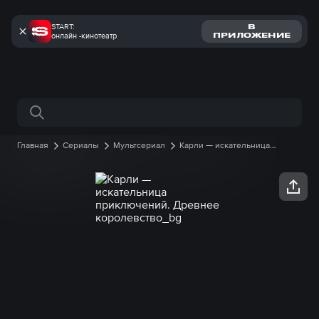
START:
В
онлайн -кинотеатр
ПРИЛОЖЕНИЕ
Поиск по сайту
Главная
Сериалы
Мультсериал
Карли — искательница
приключений. Древнее королевство
1 сезон
32 серия онлайн