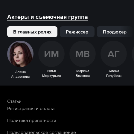
Актеры и съемочная группа
В главных ролях
Режиссер
Продюсер
И
М
М
В
А
Г
Илья
Марина
Алена
Алена
Меркурьев
Волкова
Голубева
Андронова
Статьи
Регистрация и оплата
Политика приватности
Пользовательское соглашение