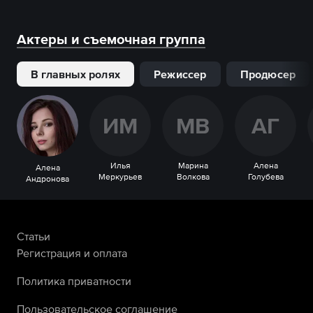
Актеры и съемочная группа
В главных ролях
Режиссер
Продюсер
И
М
М
В
А
Г
Илья
Марина
Алена
Алена
Меркурьев
Волкова
Голубева
Андронова
Статьи
Регистрация и оплата
Политика приватности
Пользовательское соглашение