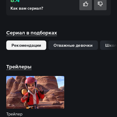
Как вам
сериал
?
Сериал в подборках
Рекомендации
Отважные девочки
Школ
Трейлеры
Трейлер