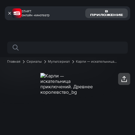
START:
В
онлайн -кинотеатр
ПРИЛОЖЕНИЕ
Поиск по сайту
Главная
Сериалы
Мультсериал
Карли — искательница
приключений. Древнее королевство
1 сезон
8 серия онлайн