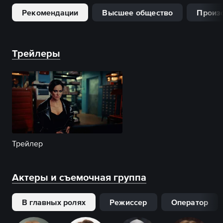
Рекомендации
Высшее общество
Произ
Трейлеры
Трейлер
Актеры и съемочная группа
В главных ролях
Режиссер
Оператор