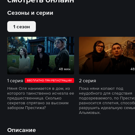
Сезоны и серии
1 сезон
48 мин
48
1 серия
2 серия
БЕСПЛАТНО ПРИ РЕГИСТРАЦИИ
Няня Оля нанимается в дом, из
Пока няни копают под
которого таинственно исчезла ее
неудобного для следствия
предшественница. Сколько
подозреваемого, по Прести
секретов спрятано за высоким
разносится сплетня, способ
забором Престижа?
разрушить идеальную семь
Алымовых.
Описание