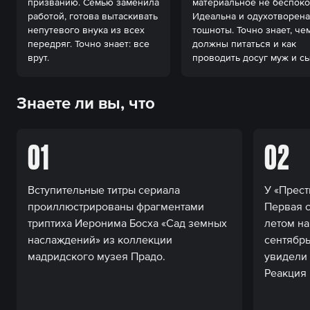
призванию. Семью заменила 
материальное не беспокои
работой, готова вытаскивать 
Идеальна и одухотворена 
непутевого внука из всех 
тошноты. Точно знает, чем
передряг. Точно знает: все 
должны питаться и как 
врут.
проводить досуг муж и сы
Знаете ли вы, что
01
02
Вступительные титры сериала
У «Прест
проиллюстрированы фрагментами
Первая 
триптиха Иеронима Босха «Сад земных
летом на
наслаждений» из коллекции
сентябрь
мадридского музея Прадо.
увидели 
Реакция 