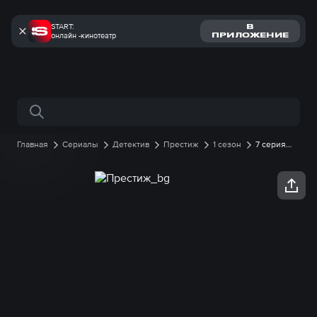
START:
В
онлайн -кинотеатр
ПРИЛОЖЕНИЕ
Поиск по сайту
Главная
Сериалы
Детектив
Престиж
1 сезон
7 серия
онлайн