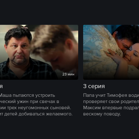
23 мин
я
3 серия
Маша пытаются устроить
Папа учит Тимофея вод
ческий ужин при свечах в
проверяет свои родител
ии трех неугомонных сыновей.
Максим впервые подрал
ит детей добиваться желаемого.
вескому поводу.