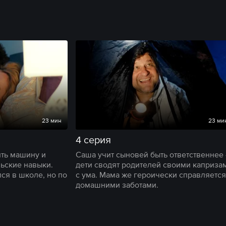
23 мин
23 ми
4 серия
ить машину и
Саша учит сыновей быть ответственнее
ьские навыки.
дети сводят родителей своими каприза
ся в школе, но по
с ума. Мама же героически справляется
домашними заботами.