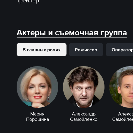
Трейлер
Актеры и съемочная группа
В главных ролях
Режиссер
Операто
Мария
Александр
Алекс
Порошина
Самойленко
Самойлен