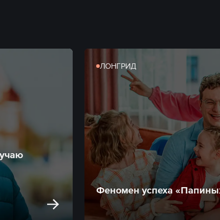
ЛОНГРИД
лучаю
Феномен успеха «Папины