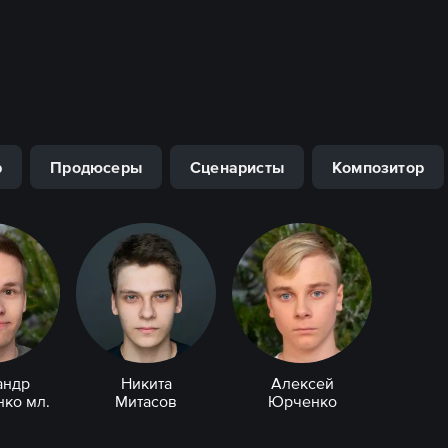
р
Продюсеры
Сценаристы
Композитор
андр
Никита
Алексей
ко мл.
Митасов
Юрченко