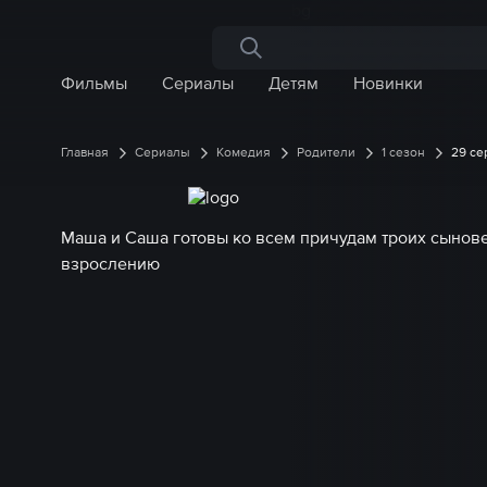
Поиск по сайту
Фильмы
Сериалы
Детям
Новинки
Главная
Сериалы
Комедия
Родители
1 сезон
29 се
Маша и Саша готовы ко всем причудам троих сыновей
взрослению