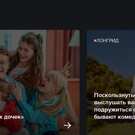
ЛОНГРИД
Поскользнуть
выслушать ва
подружиться с
х дочек»
бывают коме