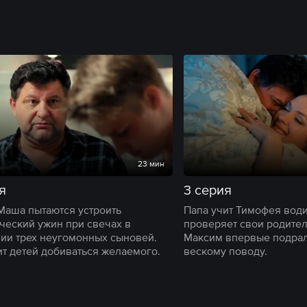
23 мин
я
3 серия
Маша пытаются устроить
Папа учит Тимофея вод
ческий ужин при свечах в
проверяет свои родител
ии трех неугомонных сыновей.
Максим впервые подрал
ит детей добиваться желаемого.
вескому поводу.