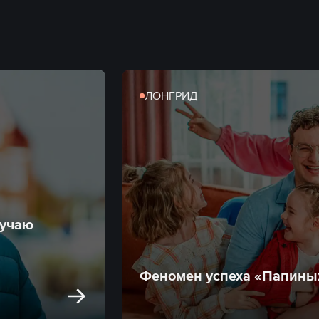
ЛОНГРИД
лучаю
Феномен успеха «Папины