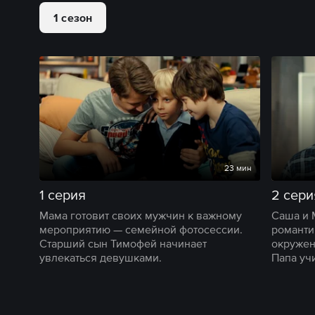
1 сезон
23 мин
1 серия
2 сери
Мама готовит своих мужчин к важному
Саша и 
мероприятию — семейной фотосессии.
романти
Старший сын Тимофей начинает
окружен
увлекаться девушками.
Папа уч