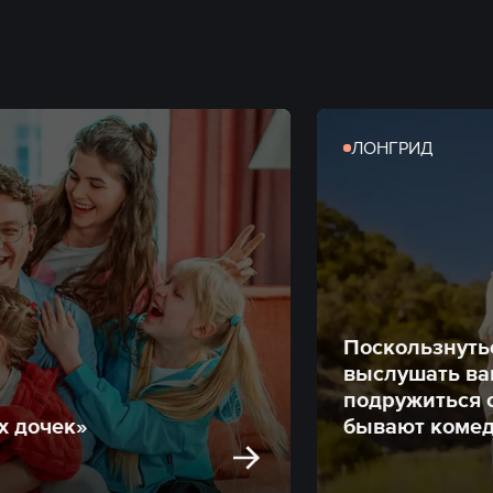
ЛОНГРИД
Поскользнуть
выслушать ва
подружиться с
х дочек»
бывают коме