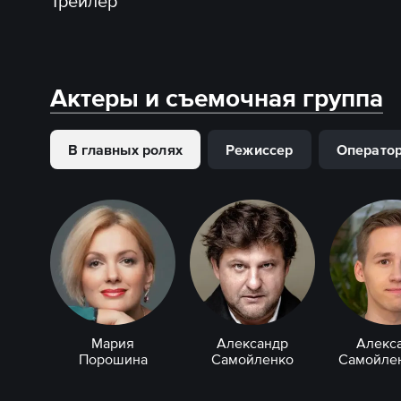
Трейлер
Актеры и съемочная группа
В главных ролях
Режиссер
Операто
Мария
Александр
Алекс
Порошина
Самойленко
Самойлен