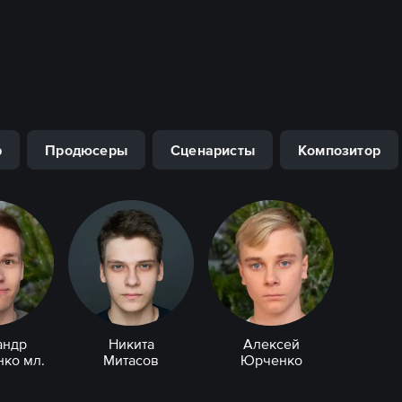
р
Продюсеры
Сценаристы
Композитор
андр
Никита
Алексей
ко мл.
Митасов
Юрченко