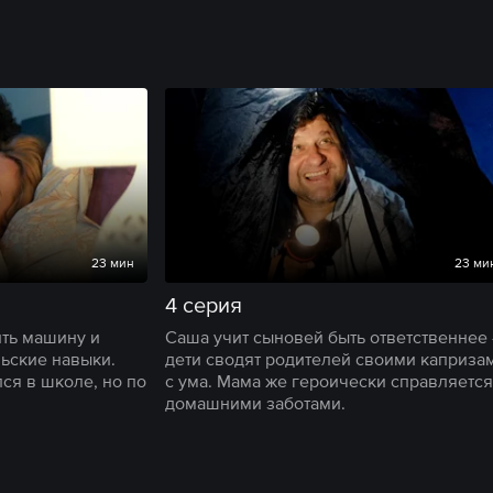
23 мин
23 ми
4 серия
ить машину и
Саша учит сыновей быть ответственнее
ьские навыки.
дети сводят родителей своими каприза
ся в школе, но по
с ума. Мама же героически справляется
домашними заботами.