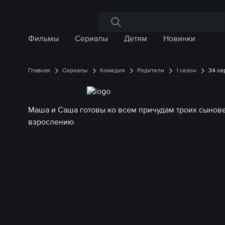
Поиск по сайту
Фильмы
Сериалы
Детям
Новинки
Главная
Сериалы
Комедия
Родители
1 сезон
34 се
Маша и Саша готовы ко всем причудам троих сыновей
взрослению