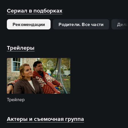
Сериал в подборках
Рекомендации
Родители. Все части
Дела
Трейлеры
Трейлер
Актеры и съемочная группа