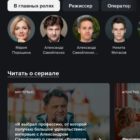
В главных ролях
Режиссер
Оператор
Мария
Александр
Александр
Никита
Порошина
Самойленко
Самойленко мл.
Митасов
Читать о сериале
ИНТЕРВЬЮ
ЛОНГРИД
«Я выбрал профессию, от которой
получаю большое удовольствие»:
интервью с Александром
Самойленко о сериале «Родители...
Феномен