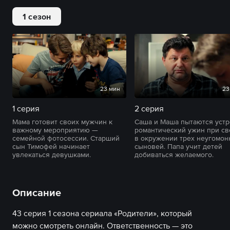
1 сезон
23 мин
23
1 серия
2 серия
Мама готовит своих мужчин к
Саша и Маша пытаются устр
важному мероприятию —
романтический ужин при св
семейной фотосессии. Старший
в окружении трех неугомон
сын Тимофей начинает
сыновей. Папа учит детей
увлекаться девушками.
добиваться желаемого.
Описание
43 серия 1 сезона сериала «Родители», который
можно смотреть онлайн. Ответственность — это