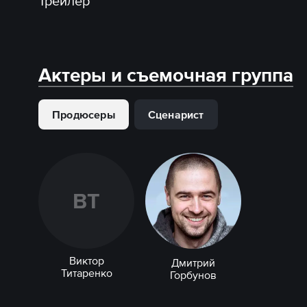
Трейлер
Актеры и съемочная группа
Продюсеры
Сценарист
В
Т
Виктор
Дмитрий
Титаренко
Горбунов