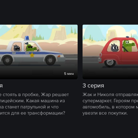
5 мин
я
3 серия
е стоять в пробке, Жар решает
Жак и Николя отправля
олицейским. Какая машина из
супермаркет. Героям пр
а станет патрульной и что
автомобиль, в котором 
ится для ее трансформации?
увезти все покупки.