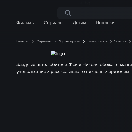
Поиск по сайту
Фильмы
Сериалы
Детям
Новинки
Главная
Сериалы
Мультсериал
Тачки, тачки
1 сезон
Заядлые автолюбители Жак и Николя обожают маши
удовольствием рассказывают о них юным зрителям