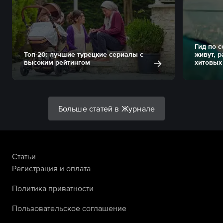
Гид по 
Топ-20: лучшие турецкие сериалы с
живут, 
высоким рейтингом
хитовых
Больше статей в Журнале
Статьи
Регистрация и оплата
Политика приватности
Пользовательское соглашение