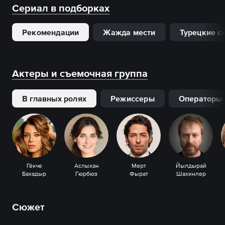
Сериал в подборках
Рекомендации
Жажда мести
Турецкие с
Актеры и съемочная группа
В главных ролях
Режиссеры
Операторы
Гёкче
Аслыхан
Мерт
Йылдырай
Бахадыр
Гюрбюз
Фырат
Шахинлер
Сюжет