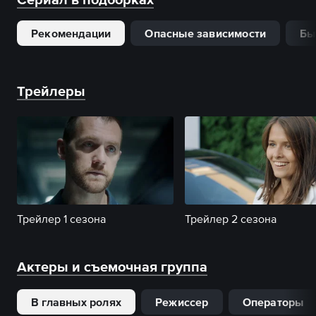
Рекомендации
Опасные зависимости
Бы
Трейлеры
Трейлер 1 сезона
Трейлер 2 сезона
Актеры и съемочная группа
В главных ролях
Режиссер
Операторы