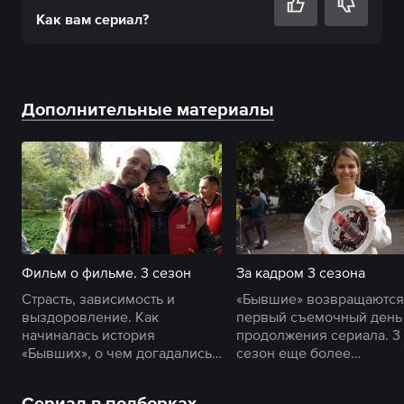
Как вам
сериал
?
Дополнительные материалы
Фильм о фильме. 3 сезон
За кадром 3 сезона
Страсть, зависимость и
«Бывшие» возвращаются
выздоровление. Как
первый съемочный день
начиналась история
продолжения сериала. 3
«Бывших», о чем догадались
сезон еще более
поклонники и что осталось за
насыщенный и
кадром сериала?
непредсказуемый.
Сериал в подборках