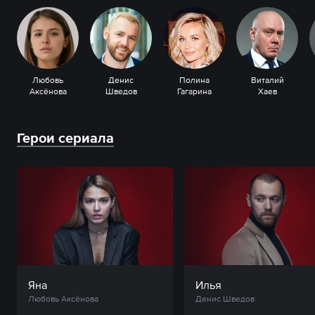
Любовь
Денис
Полина
Виталий
Аксёнова
Шведов
Гагарина
Хаев
Герои сериала
Яна
Илья
Любовь Аксёнова
Денис Шведов