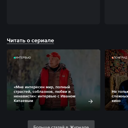
Читать о сериале
ИНТЕРВЬЮ
ЛОНГРИД
«Мне интересен мир, полный
страстей, соблазнов, любви и
Не толь
ненависти»: интервью с Иваном
сложных
Китаевым
кино
Больше статей в Журнале