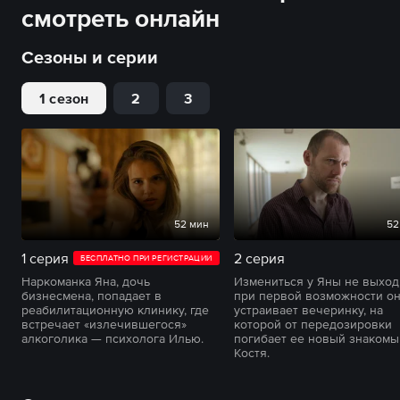
смотреть онлайн
Сезоны и серии
1 сезон
2
3
52 мин
52
1 серия
2 серия
БЕСПЛАТНО ПРИ РЕГИСТРАЦИИ
Наркоманка Яна, дочь
Измениться у Яны не выход
бизнесмена, попадает в
при первой возможности о
реабилитационную клинику, где
устраивает вечеринку, на
встречает «излечившегося»
которой от передозировки
алкоголика — психолога Илью.
погибает ее новый знакомы
Костя.