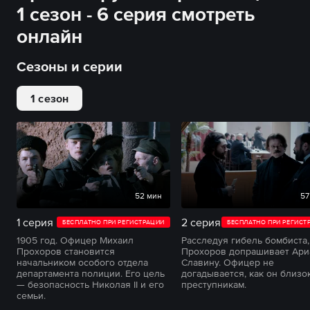
1 сезон - 6 серия смотреть
онлайн
Сезоны и серии
1 сезон
52 мин
57
1 серия
2 серия
БЕСПЛАТНО ПРИ РЕГИСТРАЦИИ
БЕСПЛАТНО ПРИ РЕГИСТ
1905 год. Офицер Михаил
Расследуя гибель бомбиста,
Прохоров становится
Прохоров допрашивает Ари
начальником особого отдела
Славину. Офицер не
департамента полиции. Его цель
догадывается, как он близо
— безопасность Николая II и его
преступникам.
семьи.