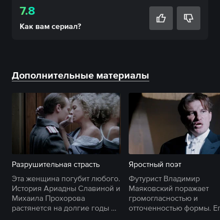
7.8
Как вам
сериал
?
Дополнительные материалы
Разрушительная страсть
Яростный поэт
Эта женщина погубит любого.
Футурист Владимир
История Ариадны Славиной и
Маяковский поражает
Михаила Прохорова
громогласностью и
растянется на долгие годы —
отточенностью формы. Е
насколько трагическим будет
голос слышен и в