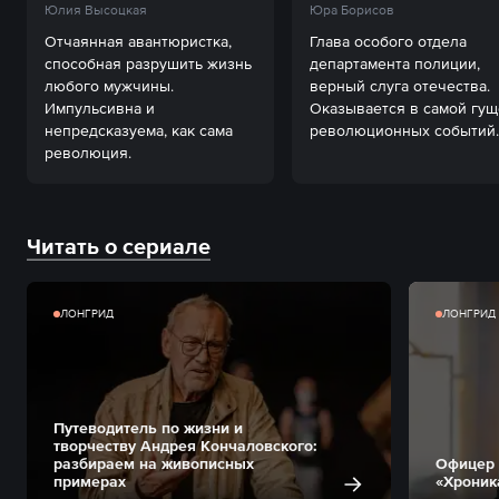
Юлия Высоцкая
Юра Борисов
Отчаянная авантюристка, 
Глава особого отдела 
способная разрушить жизнь 
департамента полиции, 
любого мужчины. 
верный слуга отечества. 
Импульсивна и 
Оказывается в самой гуще
непредсказуема, как сама 
революционных событий.
революция.
Читать о сериале
ЛОНГРИД
ЛОНГРИД
Путеводитель по жизни и
творчеству Андрея Кончаловского:
разбираем на живописных
Офицер и
примерах
«Хроник