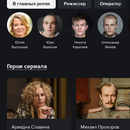
В главных ролях
Режиссер
Оператор
Юлия
Юра
Никита
Александр
Высоцкая
Борисов
Каратаев
Мизёв
Герои сериала
Ариадна Славина
Михаил Прохоров