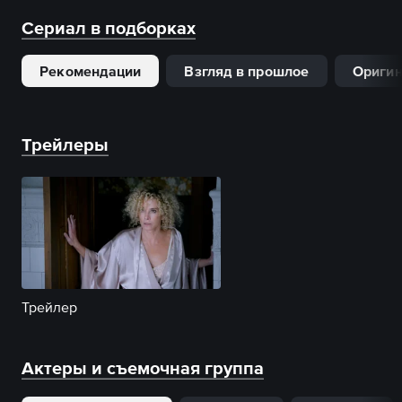
ее финал?
легковесном шуме светс
Сериал в подборках
вечера.
Рекомендации
Взгляд в прошлое
Оригин
Трейлеры
Трейлер
Актеры и съемочная группа