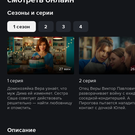
Сезоны и серии
1 сезон
2
3
4
27 мин
26
1 серия
2 серия
Домохозяйка Вера узнаёт, что
Отец Веры Виктор Павлови
муж Дима ей изменяет. Сестра
разворачивает войну с ехи
Саша советует действовать
соседкой-кондитершей. А
решительно — найти любовницу
Пирогова пытается наладит
и отомстить.
контакт с дочкой Юлей.
Описание