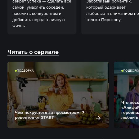
секрет успеха — сделать всё 
Заботливый романтик, 
самой: умаслить соседей, 
который одаривает 
насолить конкурентам и 
любовью и вниманием не 
добавить перца в личную 
только Пирогову.
Читать о сериале
ПОДБОРКА
ПОДБОРК
Что пос
«АльфаР
Чем похрустеть за просмотром: 7
героиня
рецептов от START
любви в