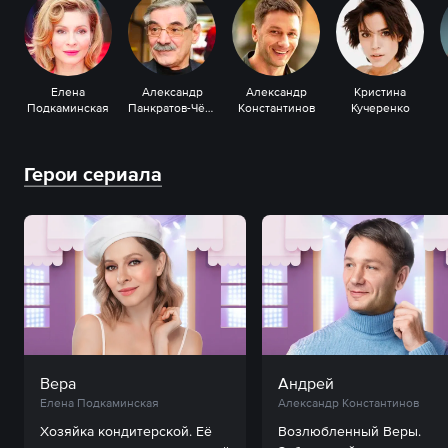
Елена
Александр
Александр
Кристина
Подкаминская
Панкратов-Чёрный
Константинов
Кучеренко
Герои сериала
Вера
Андрей
Елена Подкаминская
Александр Константинов
Хозяйка кондитерской. Её 
Возлюбленный Веры. 