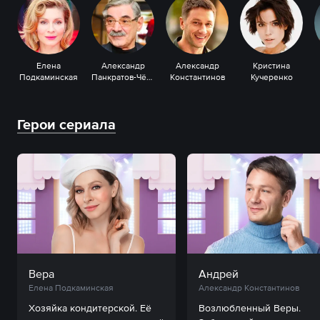
Елена
Александр
Александр
Кристина
Подкаминская
Панкратов-Чёрный
Константинов
Кучеренко
Герои сериала
Вера
Андрей
Елена Подкаминская
Александр Константинов
Хозяйка кондитерской. Её 
Возлюбленный Веры. 