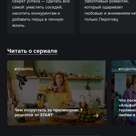
секрет успеха — сделать всё 
Заботливый романтик, 
самой: умаслить соседей, 
который одаривает 
насолить конкурентам и 
любовью и вниманием не 
добавить перца в личную 
только Пирогову.
Читать о сериале
ПОДБОРКА
ПОДБОРК
Что пос
«АльфаР
Чем похрустеть за просмотром: 7
героиня
рецептов от START
любви в