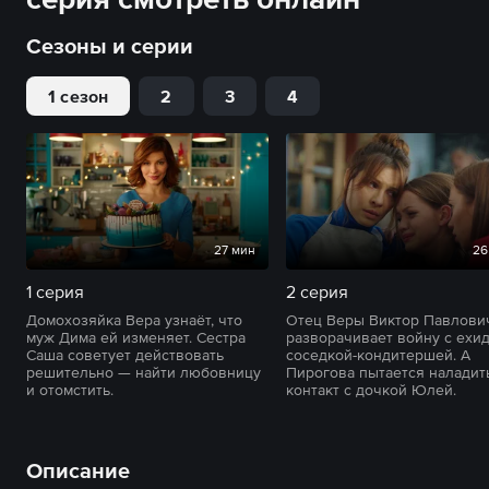
Сезоны и серии
1 сезон
2
3
4
27 мин
26
1 серия
2 серия
Домохозяйка Вера узнаёт, что
Отец Веры Виктор Павлови
муж Дима ей изменяет. Сестра
разворачивает войну с ехи
Саша советует действовать
соседкой-кондитершей. А
решительно — найти любовницу
Пирогова пытается наладит
и отомстить.
контакт с дочкой Юлей.
Описание