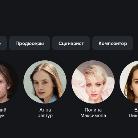
р
Продюсеры
Сценарист
Композитор
ний
Анна
Полина
Е
ук
Завтур
Максимова
Ник