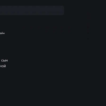
лайн
 сын
чной