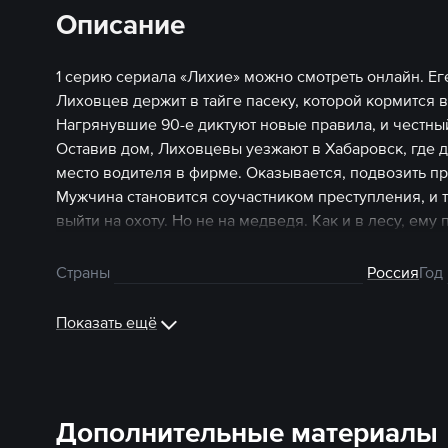
Описание
1 серию сериала «Лихие» можно смотреть онлайн. Ег
Лиховцев держит в тайге пасеку, которой кормится в
Нагрянувшие 90-е диктуют новые правила, и честный
Оставив дом, Лиховцевы уезжают в Хабаровск, где 
место водителя в фирме. Оказывается, подвозить при
Мужчина становится соучастником преступления, и 
выйти на охоту. Но не на медведя. Как и в лесу, ем
двенадцатилетнего Женьки. Сериал можно смотреть
Страны
Россия
Год
Показать ещё
Дополнительные материалы