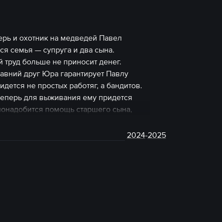
ерь и охотник на медведей Павел
ся семья — супруга и два сына.
 труд больше не приносит денег.
давний друг Юра гарантирует Павлу
дется не простых работяг, а бандитов.
теперь для выживания ему придется
у понадобится помощь старшего сына,
 онлайн.
2024
-
2025