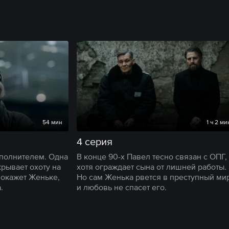
54 мин
1 ч 2 ми
4 серия
сполнителем. Одна
В конце 90-х Павел тесно связан с ОПГ,
рывает охоту на
хотя ограждает сына от лишней работы.
покажет Женьке,
Но сам Женька рвется в преступный мир
.
и любовь не спасет его.