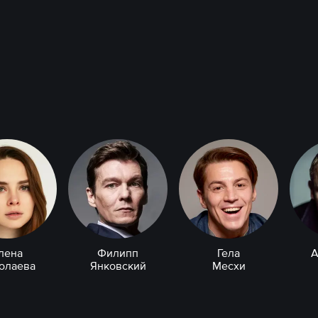
лена
Филипп
Гела
А
олаева
Янковский
Месхи