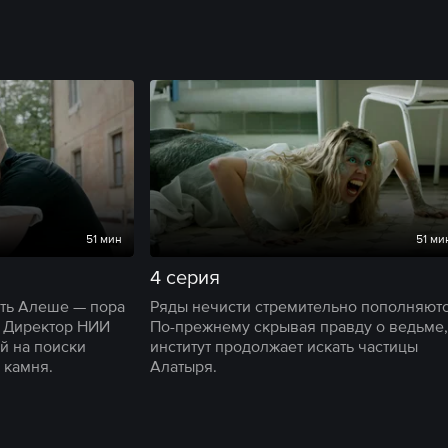
51 мин
51 ми
4 серия
ать Алеше — пора
Ряды нечисти стремительно пополняютс
. Директор НИИ
По-прежнему скрывая правду о ведьме,
й на поиски
институт продолжает искать частицы
 камня.
Алатыря.