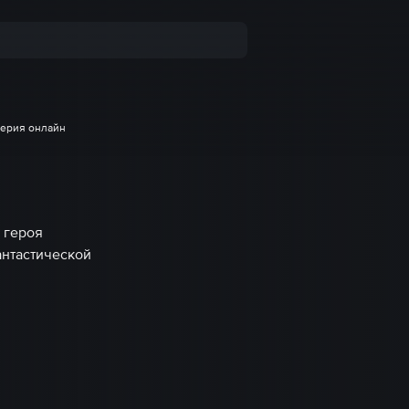
серия онлайн
 героя
антастической