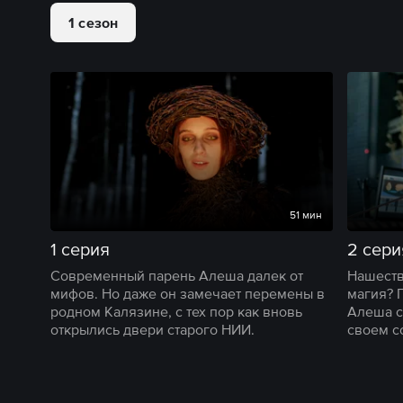
1 сезон
51 мин
1 серия
2 сери
Современный парень Алеша далек от
Нашеств
мифов. Но даже он замечает перемены в
магия? 
родном Калязине, с тех пор как вновь
Алеша с
открылись двери старого НИИ.
своем с