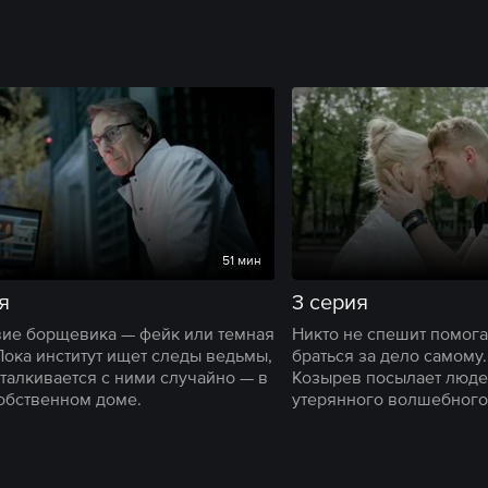
51 мин
я
3 серия
ие борщевика — фейк или темная
Никто не спешит помог
Пока институт ищет следы ведьмы,
браться за дело самому
талкивается с ними случайно — в
Козырев посылает люде
обственном доме.
утерянного волшебного