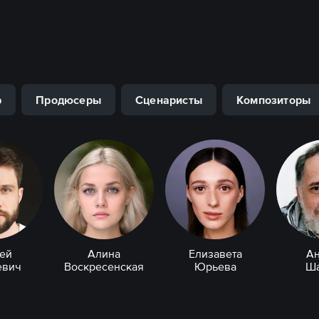
р
Продюсеры
Сценаристы
Композиторы
ей
Алина
Елизавета
А
евич
Воскресенская
Юрьева
Ш