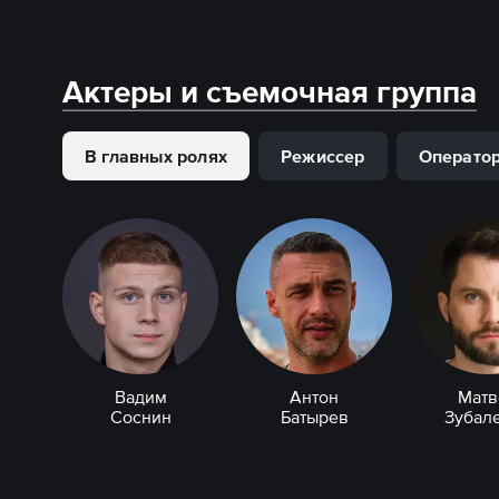
Актеры и съемочная группа
В главных ролях
Режиссер
Операто
Вадим
Антон
Матв
Соснин
Батырев
Зубал