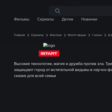
Поиск по сайту
Фильмы
Сериалы
Детям
Новинки
Главная
Сериалы
Фэнтези
Молот ведьм
1 сезон
2 
Высокие технологии, магия и дружба против зла. Три
защищают город от мстительной ведьмы в научно-ф
сказке для всей семьи