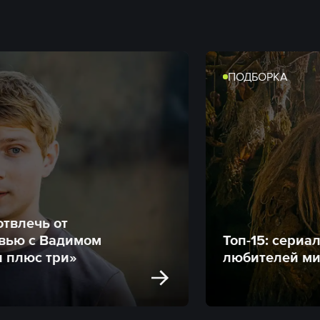
ПОДБОРКА
отвлечь от
вью с Вадимом
Топ-15: сериа
 плюс три»
любителей ми