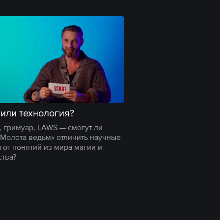
или технология?
, гримуар, LAWS — смогут ли
«Молота ведьм» отличить научные
 от понятий из мира магии и
тва?