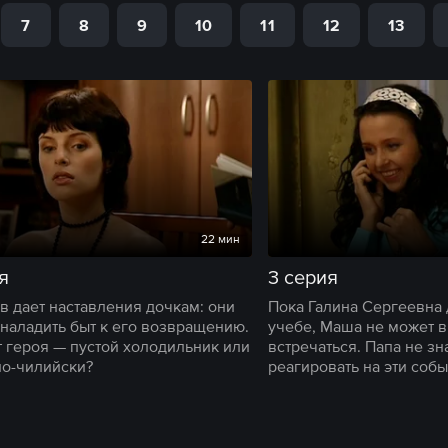
7
8
9
10
11
12
13
22 мин
я
3 серия
в дает наставления дочкам: они
Пока Галина Сергеевна 
наладить быт к его возвращению.
учебе, Маша не может в
т героя — пустой холодильник или
встречаться. Папа не зна
по-чилийски?
реагировать на эти собы