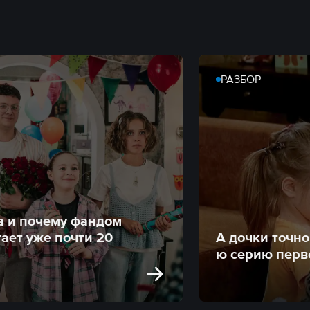
РАЗБОР
а и почему фандом
ает уже почти 20
А дочки точн
ю серию перв