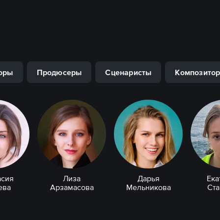
оры
Продюсеры
Сценаристы
Композито
асия
Лиза
Дарья
Ека
ева
Арзамасова
Мельникова
Ст