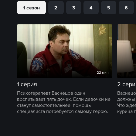
1 сезон
2
3
4
5
6
22 мин
1 серия
2 сери
Психотерапевт Васнецов один
Васнецо
воспитывает пять дочек. Если девочки не
должны 
станут самостоятельнее, помощь
Что жде
специалиста потребуется самому герою.
курица 