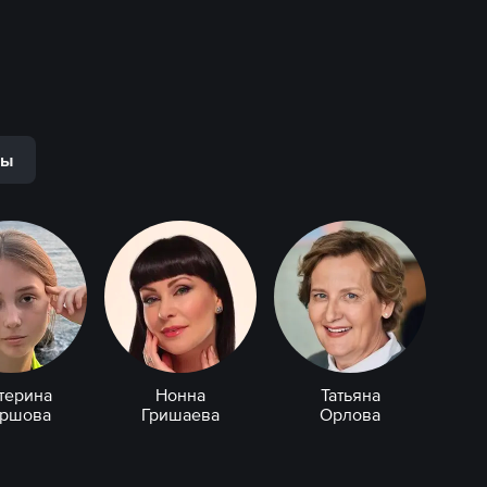
ры
терина
Нонна
Татьяна
аршова
Гришаева
Орлова