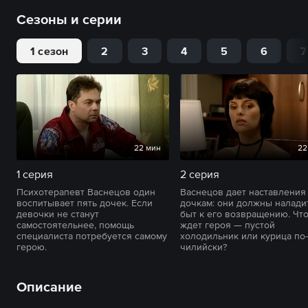
Сезоны и серии
1 сезон
2
3
4
5
6
7
22 мин
22
1 серия
2 серия
Психотерапевт Васнецов один
Васнецов дает наставления
воспитывает пять дочек. Если
дочкам: они должны налади
девочки не станут
быт к его возвращению. Чт
самостоятельнее, помощь
ждет героя — пустой
специалиста потребуется самому
холодильник или курица по-
герою.
чилийски?
Описание