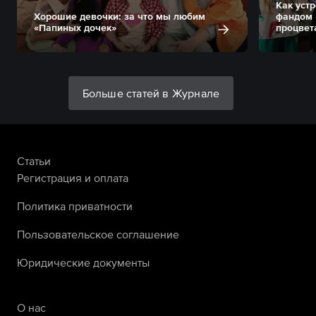
Как уст
Хорошие девочки: за что мы любим
фандом 
«Папиных дочек»
процвет
Больше статей в Журнале
Статьи
Регистрация и оплата
Политика приватности
Пользовательское соглашение
Юридические документы
О нас