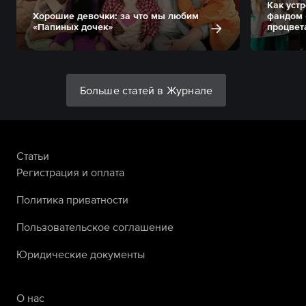
Как уст
Хорошие девочки: за что мы любим
фандом 
«Папиных дочек»
процвет
Больше статей в Журнале
Статьи
Регистрация и оплата
Политика приватности
Пользовательское соглашение
Юридические документы
О нас