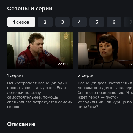
Сезоны и серии
1 сезон
2
3
4
5
6
7
22 мин
22
1 серия
2 серия
Психотерапевт Васнецов один
Васнецов дает наставления
воспитывает пять дочек. Если
дочкам: они должны налади
девочки не станут
быт к его возвращению. Чт
самостоятельнее, помощь
ждет героя — пустой
специалиста потребуется самому
холодильник или курица по-
герою.
чилийски?
Описание