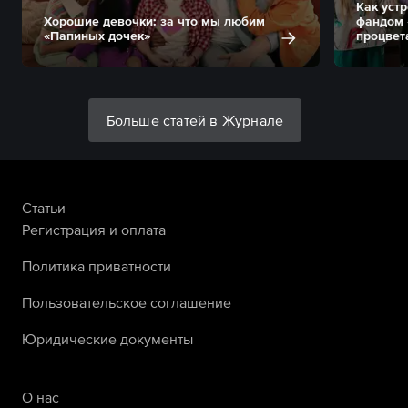
Как уст
Хорошие девочки: за что мы любим
фандом 
«Папиных дочек»
процвет
Больше статей в Журнале
Статьи
Регистрация и оплата
Политика приватности
Пользовательское соглашение
Юридические документы
О нас