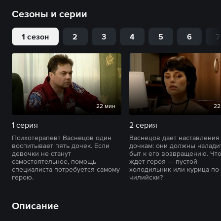
Сезоны и серии
1 сезон
2
3
4
5
6
7
22 мин
22
1 серия
2 серия
Психотерапевт Васнецов один
Васнецов дает наставления
воспитывает пять дочек. Если
дочкам: они должны налади
девочки не станут
быт к его возвращению. Чт
самостоятельнее, помощь
ждет героя — пустой
специалиста потребуется самому
холодильник или курица по-
герою.
чилийски?
Описание