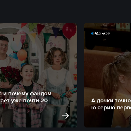
РАЗБОР
а и почему фандом
ает уже почти 20
А дочки точн
ю серию перв