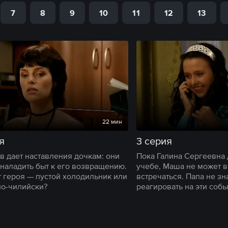
7
8
9
10
11
12
13
22 мин
я
3 серия
в дает наставления дочкам: они
Пока Галина Сергеевна 
наладить быт к его возвращению.
учебе, Маша не может в
т героя — пустой холодильник или
встречаться. Папа не зна
по-чилийски?
реагировать на эти собы