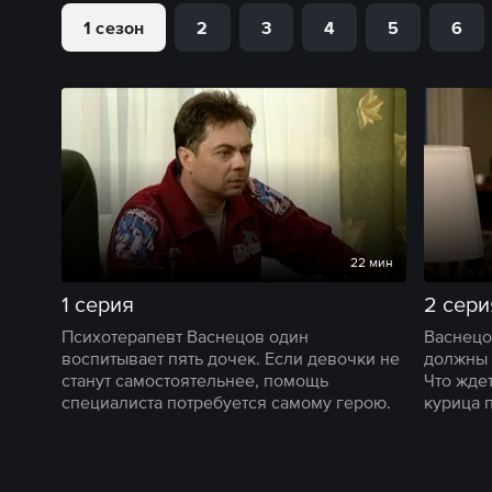
1 сезон
2
3
4
5
6
22 мин
1 серия
2 сери
Психотерапевт Васнецов один
Васнецо
воспитывает пять дочек. Если девочки не
должны 
станут самостоятельнее, помощь
Что жде
специалиста потребуется самому герою.
курица 