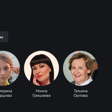
ры
терина
Нонна
Татьяна
аршова
Гришаева
Орлова