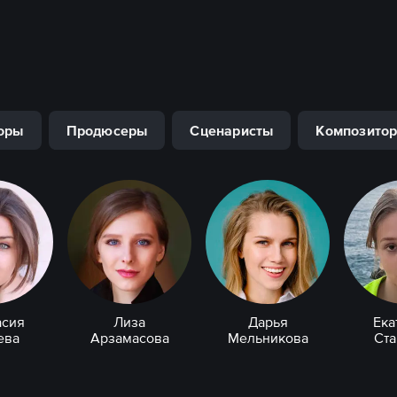
оры
Продюсеры
Сценаристы
Композито
асия
Лиза
Дарья
Ека
ева
Арзамасова
Мельникова
Ст