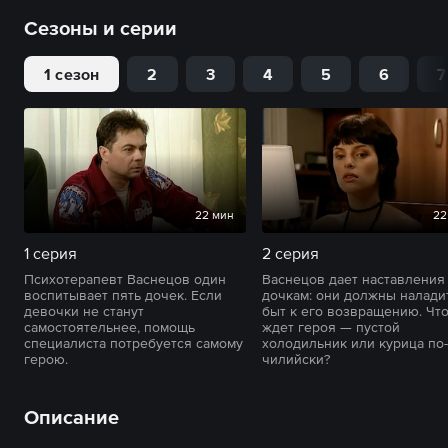
Сезоны и серии
1 сезон
2
3
4
5
6
7
22 мин
22
1 серия
2 серия
Психотерапевт Васнецов один
Васнецов дает наставления
воспитывает пять дочек. Если
дочкам: они должны налади
девочки не станут
быт к его возвращению. Чт
самостоятельнее, помощь
ждет героя — пустой
специалиста потребуется самому
холодильник или курица по-
герою.
чилийски?
Описание