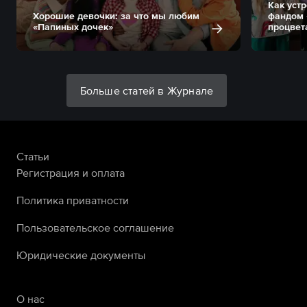
Как уст
Хорошие девочки: за что мы любим
фандом 
«Папиных дочек»
процвет
Больше статей в Журнале
Статьи
Регистрация и оплата
Политика приватности
Пользовательское соглашение
Юридические документы
О нас