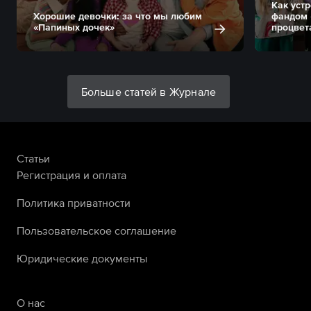
Как уст
Хорошие девочки: за что мы любим
фандом 
«Папиных дочек»
процвет
Больше статей в Журнале
Статьи
Регистрация и оплата
Политика приватности
Пользовательское соглашение
Юридические документы
О нас