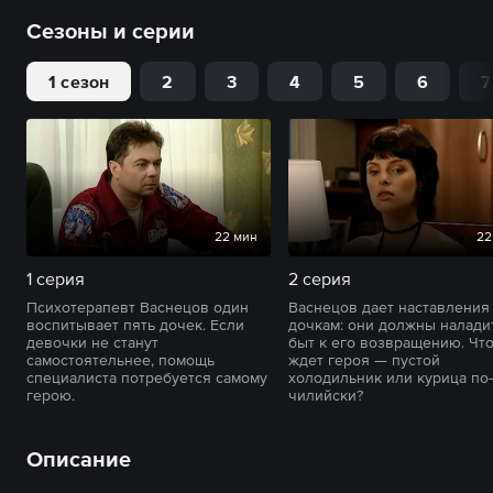
Сезоны и серии
1 сезон
2
3
4
5
6
7
22 мин
22
1 серия
2 серия
Психотерапевт Васнецов один
Васнецов дает наставления
воспитывает пять дочек. Если
дочкам: они должны налади
девочки не станут
быт к его возвращению. Чт
самостоятельнее, помощь
ждет героя — пустой
специалиста потребуется самому
холодильник или курица по-
герою.
чилийски?
Описание