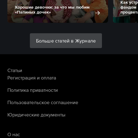
Как уст
Хорошие девочки: за что мы любим
фандом 
«Папиных дочек»
процвет
Больше статей в Журнале
Статьи
Регистрация и оплата
Политика приватности
Пользовательское соглашение
Юридические документы
О нас