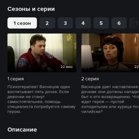
Сезоны и серии
1 сезон
2
3
4
5
6
7
22 мин
22
1 серия
2 серия
Психотерапевт Васнецов один
Васнецов дает наставления
воспитывает пять дочек. Если
дочкам: они должны налади
девочки не станут
быт к его возвращению. Чт
самостоятельнее, помощь
ждет героя — пустой
специалиста потребуется самому
холодильник или курица по-
герою.
чилийски?
Описание