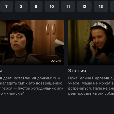
7
8
9
10
11
12
13
22 мин
я
3 серия
в дает наставления дочкам: они
Пока Галина Сергеевна 
наладить быт к его возвращению.
учебе, Маша не может в
т героя — пустой холодильник или
встречаться. Папа не зна
по-чилийски?
реагировать на эти собы