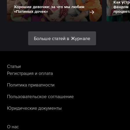
Как уст
Хорошие девочки: за что мы любим
фандом 
«Папиных дочек»
процвет
Больше статей в Журнале
Статьи
Регистрация и оплата
Политика приватности
Пользовательское соглашение
Юридические документы
О нас