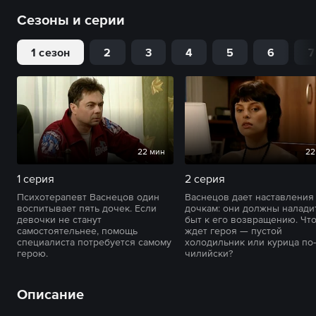
Сезоны и серии
1 сезон
2
3
4
5
6
7
22 мин
22
1 серия
2 серия
Психотерапевт Васнецов один
Васнецов дает наставления
воспитывает пять дочек. Если
дочкам: они должны налади
девочки не станут
быт к его возвращению. Чт
самостоятельнее, помощь
ждет героя — пустой
специалиста потребуется самому
холодильник или курица по-
герою.
чилийски?
Описание