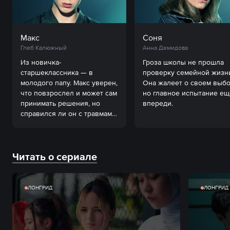
Макс
Соня
Глеб Калюжный
Анна Демидова
Из новичка-
Гроза школы не прошла 
старшеклассника — в 
проверку семейной жизнь
молодого папу. Макс уверен, 
Она жалеет о своем выбор
что повзрослел и может сам 
но главное испытание еще
принимать решения, но 
впереди.
справился ли он с травмами 
детства?
Читать о сериале
ЛОНГРИД
ЛОНГРИД