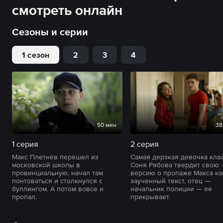
смотреть онлайн
Сезоны и серии
1 сезон
2
3
4
50 мин
38
1 серия
2 серия
Макс Плетнёв перешел из
Самая дерзкая девочка кла
московской школы в
Соня Рябова твердит свою
провинциальную, начал там
версию о пропаже Макса ка
понтоваться и столкнулся с
заученный текст, отец —
буллингом. А потом вовсе и
начальник полиции — ее
пропал.
прикрывает.