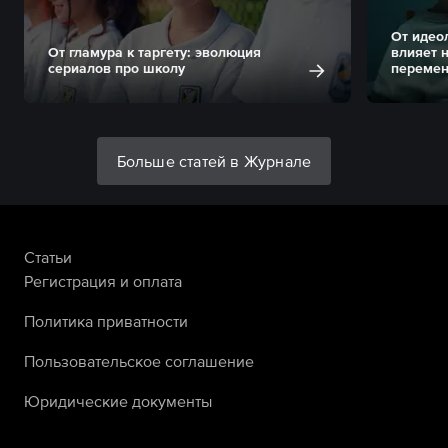
От идеол
От гламура к таргету: эволюция
влияет 
сериалов про школу
переме
Больше статей в Журнале
Статьи
Регистрация и оплата
Политика приватности
Пользовательское соглашение
Юридические документы