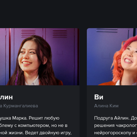
лин
Ви
а Курмангалиева
Алина Ким
ушка Марка. Решит любую 
Подруга Айлин. До
блему с компьютером, но не в 
решения чакрологу
ной жизни. Ведет двойную игру, 
нейрогороскопу и с