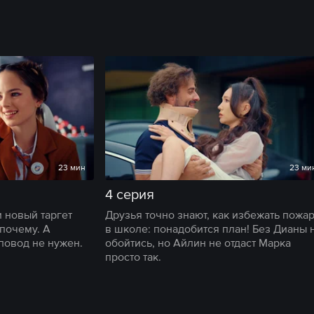
23 мин
23 ми
4 серия
и новый таргет
Друзья точно знают, как избежать пожа
почему. А
в школе: понадобится план! Без Дианы 
повод не нужен.
обойтись, но Айлин не отдаст Марка
просто так.