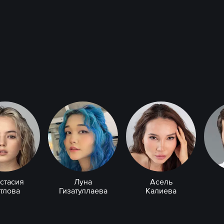
стасия
Луна
Асель
тлова
Гизатуллаева
Калиева