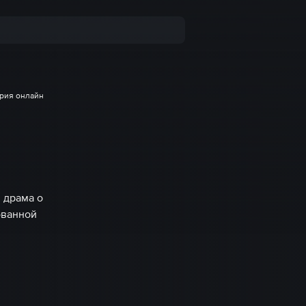
ерия онлайн
 драма о
ованной