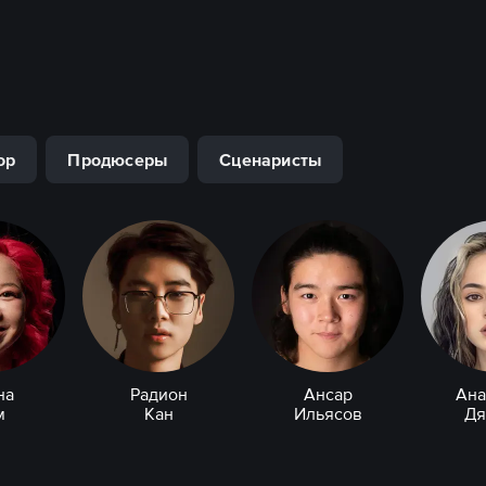
ор
Продюсеры
Сценаристы
на
Радион
Ансар
Ана
м
Кан
Ильясов
Дя