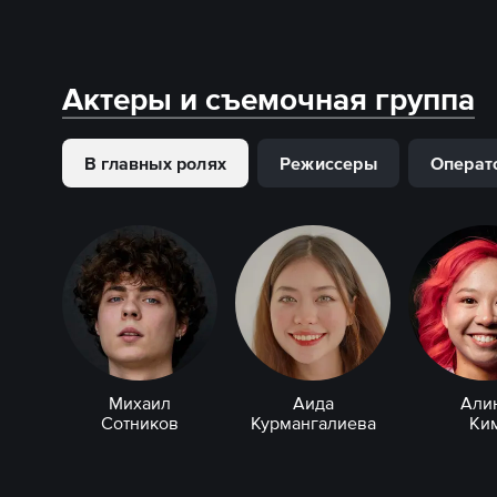
Актеры и съемочная группа
В главных ролях
Режиссеры
Операт
Михаил
Аида
Али
Сотников
Курмангалиева
Ки