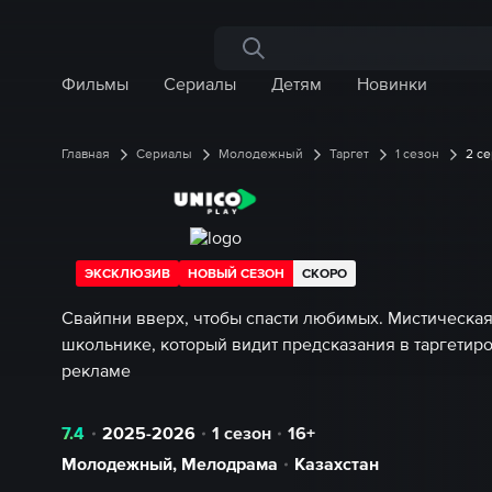
Поиск по сайту
Фильмы
Сериалы
Детям
Новинки
Главная
Сериалы
Молодежный
Таргет
1 сезон
2 с
ЭКСКЛЮЗИВ
НОВЫЙ СЕЗОН
СКОРО
Свайпни вверх, чтобы спасти любимых. Мистическая
школьнике, который видит предсказания в таргетир
рекламе
7.4
2025-2026
1 сезон
16+
Молодежный
,
Мелодрама
Казахстан