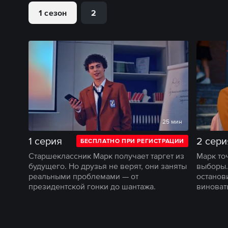
1 сезон
2
25 мин
1 серия
2 сери
БЕСПЛАТНО ПРИ РЕГИСТРАЦИИ
Старшеклассник Марк получает таргет из
Марк то
будущего. Но друзья не верят, они заняты
выборы.
реальными проблемами — от
останов
президентской гонки до шантажа.
виноват