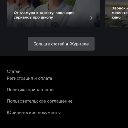
Звонок 
От гламура к таргету: эволюция
меняетс
сериалов про школу
кино
Больше статей в Журнале
Статьи
Регистрация и оплата
Политика приватности
Пользовательское соглашение
Юридические документы