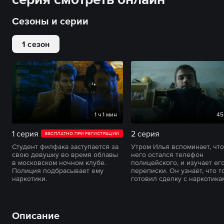
Сезоны и серии
1 сезон
1 ч 1 мин
45
1 серия
2 серия
БЕСПЛАТНО ПРИ РЕГИСТРАЦИИ
Студент филфака заступается за
Утром Илья вспоминает, что
свою девушку во время облавы
него остался телефон
в московском ночном клубе.
полицейского, и изучает ег
Полиция подбрасывает ему
переписки. Он узнаёт, что т
наркотики.
готовил сделку с наркотика
Описание