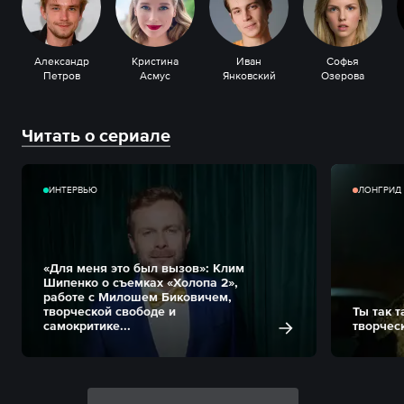
Александр
Кристина
Иван
Софья
Петров
Асмус
Янковский
Озерова
Читать о сериале
ИНТЕРВЬЮ
ЛОНГРИД
«Для меня это был вызов»: Клим
Шипенко о съемках «Холопа 2»,
работе с Милошем Биковичем,
творческой свободе и
Ты так 
самокритике...
творчес