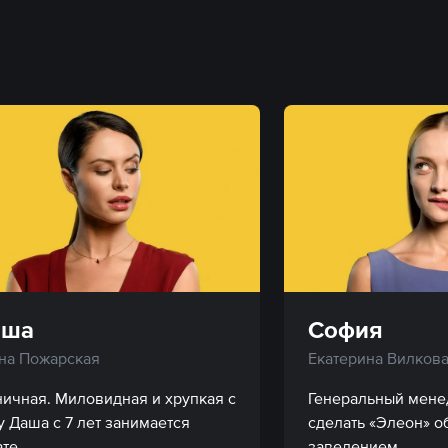
аша
София
на Пожарская
Екатерина Вилков
ничная. Миловидная и хрупкая с 
Генеральный менед
у Даша с 7 лет занимается 
сделать «Элеон» о
те.
заведением.