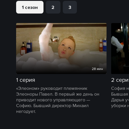
1 сезон
2
3
28 мин
1 серия
2 сери
«Элеоном» руководит племянник
София н
Элеоноры Павел. В первый же день он
Бывшая 
приводит нового управляющего —
Дарья у
Софию. Бывший директор Михаил
уборки 
негодует.