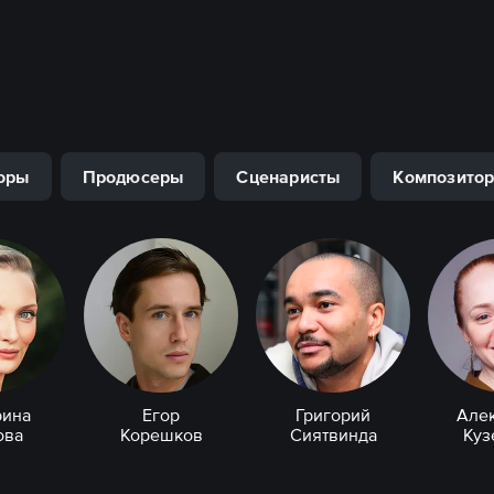
оры
Продюсеры
Сценаристы
Композито
рина
Егор
Григорий
Але
ова
Корешков
Сиятвинда
Куз