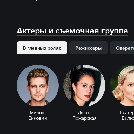
Актеры и съемочная группа
В главных ролях
Режиссеры
Операт
Милош
Диана
Екате
Бикович
Пожарская
Вилк