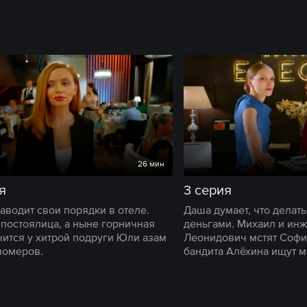
26 мин
я
3 серия
аводит свои порядки в отеле.
Даша думает, что делат
постоялица, а ныне горничная
деньгами. Михаил и ин
чится у хитрой подруги Юли азам
Леонидович мстят Софи
номеров.
бандита Алёхина ищут м