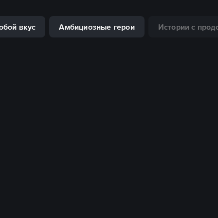
юбой вкус
Амбициозные герои
Истории с про