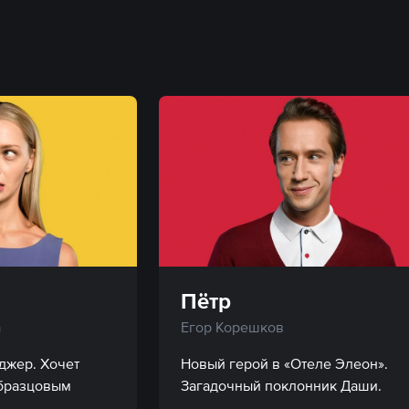
Пётр
а
Егор Корешков
жер. Хочет 
Новый герой в «Отеле Элеон». 
бразцовым 