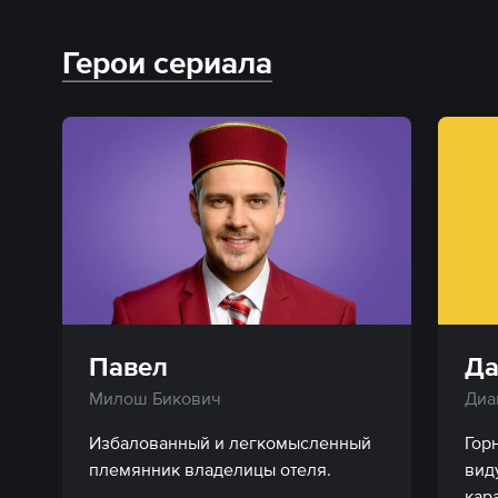
Герои сериала
Павел
Д
Милош Бикович
Диа
Избалованный и легкомысленный 
Гор
вид
кара