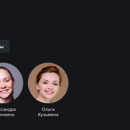
ры
ксандра
Ольга
енкина
Кузьмина