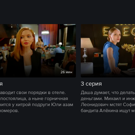
26 мин
я
3 серия
аводит свои порядки в отеле.
Даша думает, что делат
постоялица, а ныне горничная
деньгами. Михаил и ин
чится у хитрой подруги Юли азам
Леонидович мстят Софи
номеров.
бандита Алёхина ищут м