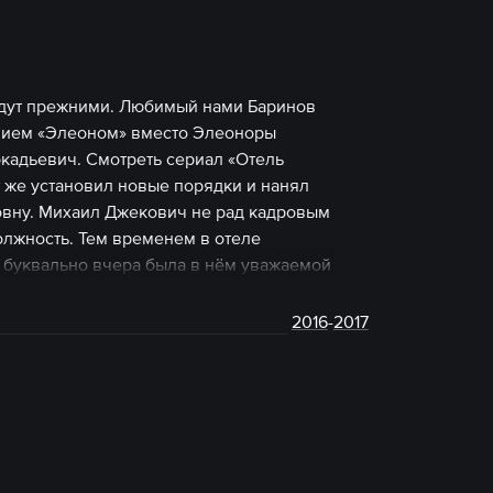
будут прежними. Любимый нами Баринов
ением «Элеоном» вместо Элеоноры
кадьевич. Смотреть сериал «Отель
т же установил новые порядки и нанял
вну. Михаил Джекович не рад кадровым
должность. Тем временем в отеле
 буквально вчера была в нём уважаемой
дена постигать тонкости работы в отеле
Помочь ей освоиться на новом месте
2016
-
2017
 и сам Павел Аркадьевич. Смотреть 1