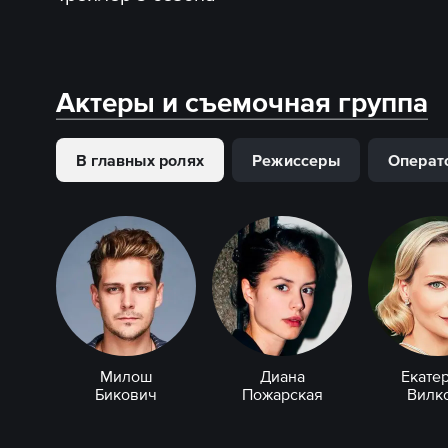
Актеры и съемочная группа
В главных ролях
Режиссеры
Операт
Милош
Диана
Екате
Бикович
Пожарская
Вилк