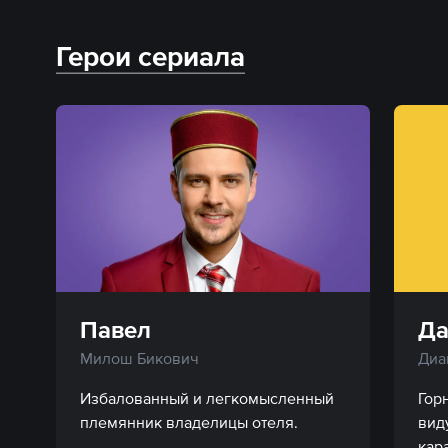
Герои сериала
Павел
Д
Милош Бикович
Диа
Избалованный и легкомысленный 
Гор
вид
кара