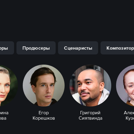
оры
Продюсеры
Сценаристы
Композито
рина
Егор
Григорий
Але
ова
Корешков
Сиятвинда
Куз