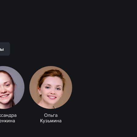
ры
ксандра
Ольга
енкина
Кузьмина