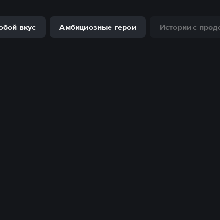
юбой вкус
Амбициозные герои
Истории с про