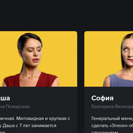
аша
София
на Пожарская
Екатерина Вилков
ничная. Миловидная и хрупкая с 
Генеральный менед
у Даша с 7 лет занимается 
сделать «Элеон» о
те.
заведением.