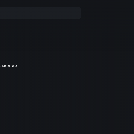
н
олжение