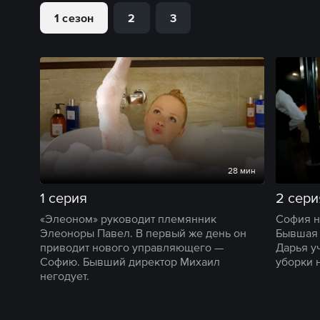
1 сезон
2
3
28 мин
1 серия
2 сери
«Элеоном» руководит племянник
София н
Элеоноры Павел. В первый же день он
Бывшая 
приводит нового управляющего —
Дарья у
Софию. Бывший директор Михаил
уборки 
негодует.