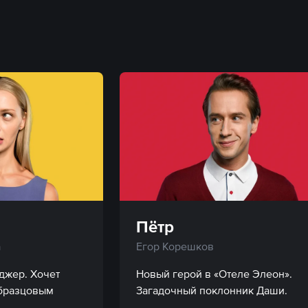
Пётр
а
Егор Корешков
жер. Хочет 
Новый герой в «Отеле Элеон». 
бразцовым 