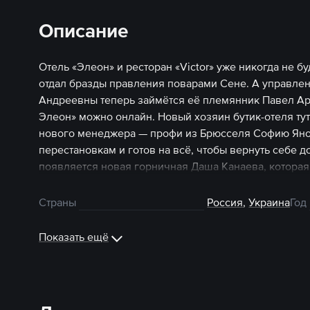
Описание
Отель «Элеон» и ресторан «Victor» уже никогда не 
отдал бразды правления поварами Сене. А управл
Андреевны теперь займётся её племянник Павел Ар
Элеон» можно онлайн. Новый хозяин бутик-отеля ту
нового менеджера — профи из Брюсселя Софию Яно
перестановкам и готов на всё, чтобы вернуть себе 
появляется новая горничная Даша Канаева, которая
постоялицей. Из-за любовных неудач девушка вынуж
и начинать жизнь с чистого листа в чужом городе. 
Страны
Россия
,
Украина
Год
вызываются бойка горничная Юля, тихий портье Егор
сезон сериала «Отель Элеон» можно онлайн.
Показать ещё