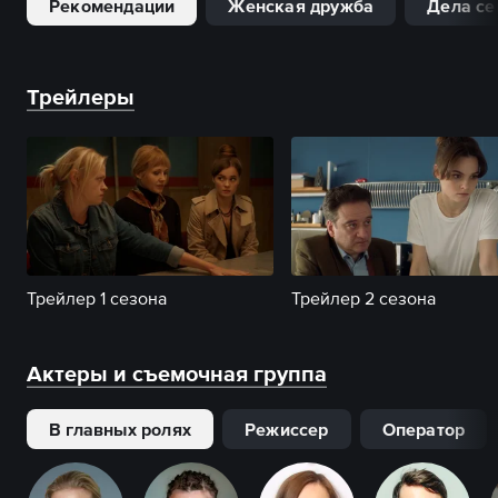
Рекомендации
Женская дружба
Дела с
Трейлеры
Трейлер 1 сезона
Трейлер 2 сезона
Актеры и съемочная группа
В главных ролях
Режиссер
Оператор