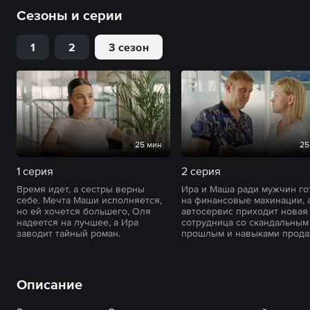
Сезоны и серии
1
2
3 сезон
25 мин
25
1 серия
2 серия
Время идет, а сестры верны
Ира и Маша ради мужчин г
себе. Мечта Маши исполняется,
на финансовые махинации, 
но ей хочется большего, Оля
автосервис приходит новая
надеется на лучшее, а Ира
сотрудница со скандальным
заводит тайный роман.
прошлым и навыками прода
Описание