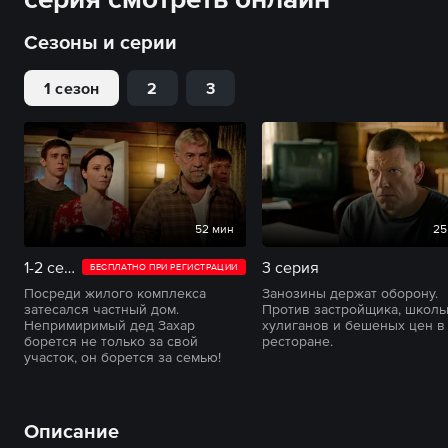
Сезоны и серии
1 сезон
2
3
52 мин
25
1-2 серии
3 серия
БЕСПЛАТНО ПРИ РЕГИСТРАЦИИ
Посреди жилого комплекса
Занозины держат оборону.
затесался частный дом.
Против застройщика, школ
Непримиримый дед Захар
хулиганов и бешеных цен в
борется не только за свой
ресторане.
участок, он борется за семью!
Описание