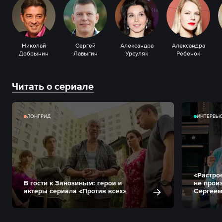
Николай
Сергей
Александра
Александра
Добрынин
Лавыгин
Урсуляк
Ребенок
Читать о сериале
ЛОНГРИД
ИНТЕРВЬ
«Растрое
В гости к Занозиным: герои и
не прои
актеры сериала «Против всех»
Сергее