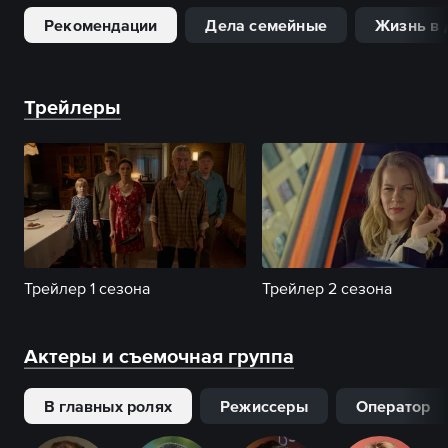
Рекомендации
Дела семейные
Жизнь в 
Трейлеры
Трейлер 1 сезона
Трейлер 2 сезона
Актеры и съемочная группа
В главных ролях
Режиссеры
Оператор