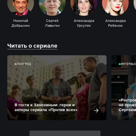
Николай
Сергей
Александра
Александра
Добрынин
Лавыгин
Урсуляк
Ребенок
Читать о сериале
ЛОНГРИД
ИНТЕРВЬ
«Растрое
В гости к Занозиным: герои и
не прои
актеры сериала «Против всех»
Сергее