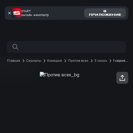
START:
В
онлайн -кинотеатр
ПРИЛОЖЕНИЕ
Поиск по сайту
Главная
Сериалы
Комедия
Против всех
3 сезон
1 серия
онлайн