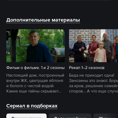
Дополнительные материалы
Фильм о фильме. 1 и 2 сезоны
Рекап 1–2 сезонов
Настоящий дом, построенный
Беда не приходит одна!
внутри ЖК, цветущая яблоня
Занозины это знают. Бор
и болото с чистой водой.
за кров, решение семей
Какие еще тайны скрывает
споров… А что еще случ
съемочная площадка
в доме деда Захара?
«Против всех»?
Сериал в подборках