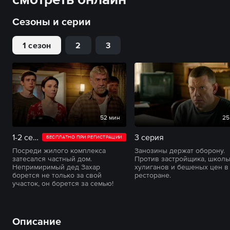
Сезоны и серии
1 сезон
2
3
52 мин
25
1-2 серии
3 серия
БЕСПЛАТНО ПРИ РЕГИСТРАЦИИ
Посреди жилого комплекса
Занозины держат оборону.
затесался частный дом.
Против застройщика, школ
Непримиримый дед Захар
хулиганов и бешеных цен в
борется не только за свой
ресторане.
участок, он борется за семью!
Описание