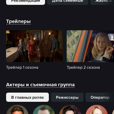
Рекомендации
Дела семейные
Жизнь в 
Трейлеры
Трейлер 1 сезона
Трейлер 2 сезона
Актеры и съемочная группа
В главных ролях
Режиссеры
Оператор