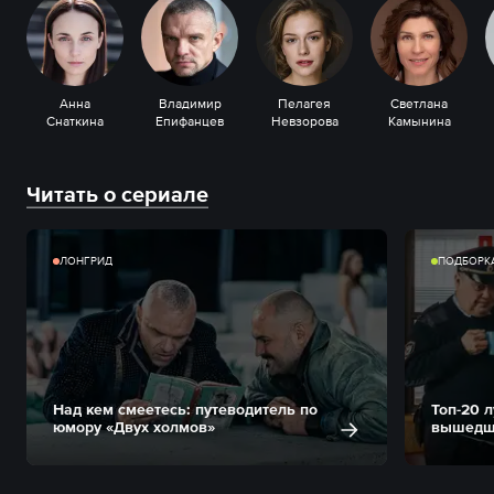
Анна
Владимир
Пелагея
Светлана
Снаткина
Епифанцев
Невзорова
Камынина
Читать о сериале
ЛОНГРИД
ПОДБОРК
Над кем смеетесь: путеводитель по
Топ-20 
юмору «Двух холмов»
вышедши