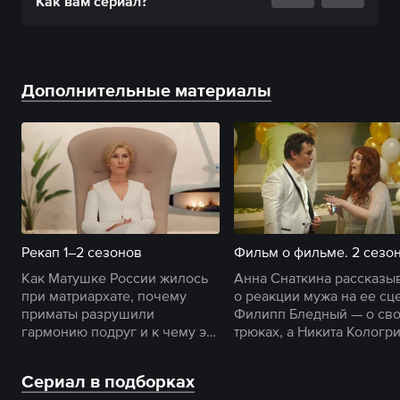
Как вам
сериал
?
Дополнительные материалы
Рекап 1–2 сезонов
Фильм о фильме. 2 сезо
Как Матушке России жилось
Анна Снаткина рассказы
при матриархате, почему
о реакции мужа на ее сц
приматы разрушили
Филипп Бледный — о св
гармонию подруг и к чему это
трюках, а Никита Кологр
привело — в пересказе
знакомит с закадровым
Ларисы.
процессом.
Сериал в подборках