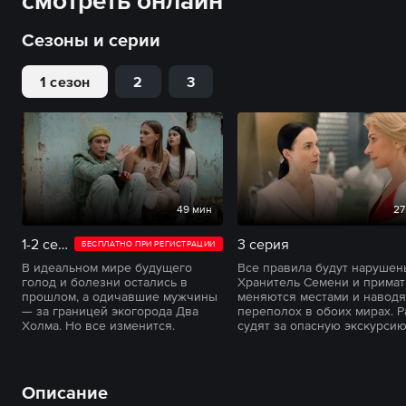
смотреть онлайн
Сезоны и серии
1 сезон
2
3
49 мин
27
1-2 серии
3 серия
БЕСПЛАТНО ПРИ РЕГИСТРАЦИИ
В идеальном мире будущего
Все правила будут нарушен
голод и болезни остались в
Хранитель Семени и примат
прошлом, а одичавшие мужчины
меняются местами и наводя
— за границей экогорода Два
переполох в обоих мирах. Р
Холма. Но все изменится.
судят за опасную экскурсию
Описание