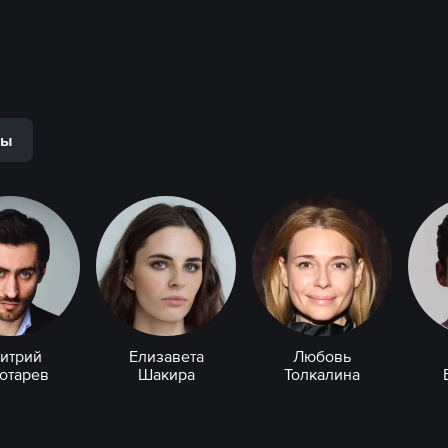
ры
итрий
Елизавета
Любовь
отарев
Шакира
Толкалина