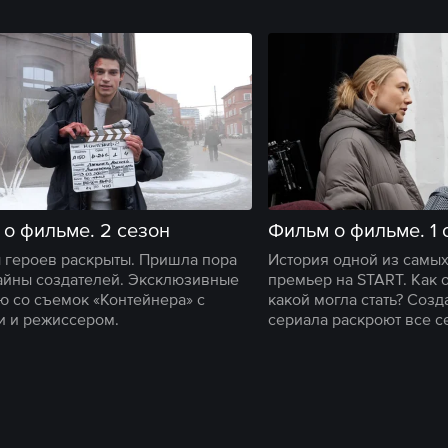
о фильме. 2 сезон
Фильм о фильме. 1 
 героев раскрыты. Пришла пора
История одной из самы
тайны создателей. Эксклюзивные
премьер на START. Как 
ю со съемок «Контейнера» с
какой могла стать? Созд
и и режиссером.
сериала раскроют все с