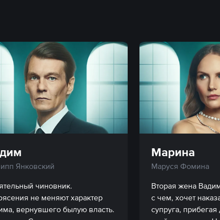
дим
Марина
ипп Янковский
Маруся Фомина
ятельный чиновник. 
Вторая жена Вадим
рясения не меняют характер 
с чем, хочет наказ
има, вернувшего былую власть. 
супруга, прибегая д