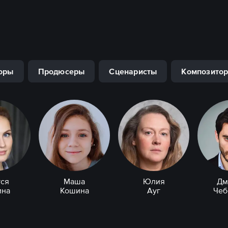
оры
Продюсеры
Сценаристы
Композито
ся
Маша
Юлия
Дм
на
Кошина
Ауг
Чеб