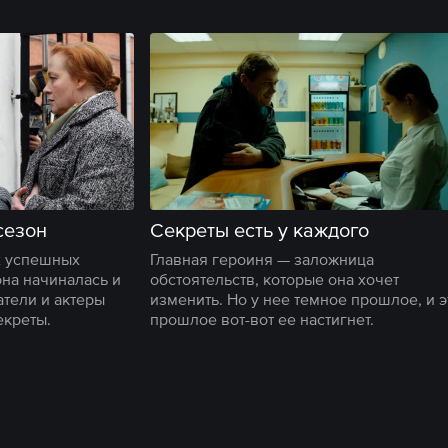
сезон
Секреты есть у каждого
х успешных
Главная героиня — заложница
она начиналась и
обстоятельств, которые она хочет
атели и актеры
изменить. Но у нее темное прошлое, и э
екреты.
прошлое вот-вот ее настигнет.