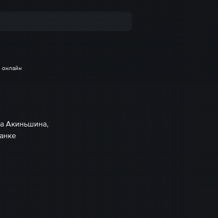
я онлайн
на Акиньшина,
анке