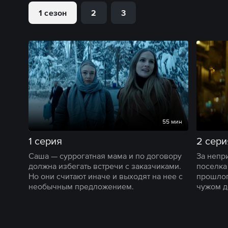
1 сезон
2
3
55 мин
1 серия
2 сери
Саша — суррогатная мама и по договору
За непр
должна избегать встречи с заказчиками.
поселка
Но они считают иначе и выходят на нее с
прошлог
необычным предложением.
чужом д