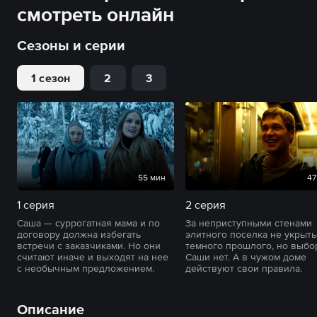
смотреть онлайн
Сезоны и серии
1 сезон
2
3
55 мин
47
1 серия
2 серия
Саша — суррогатная мама и по
За неприступными стенами
договору должна избегать
элитного поселка не укрыть
встречи с заказчиками. Но они
темного прошлого, но выбо
считают иначе и выходят на нее
Саши нет. А в чужом доме
с необычным предложением.
действуют свои правила.
Описание