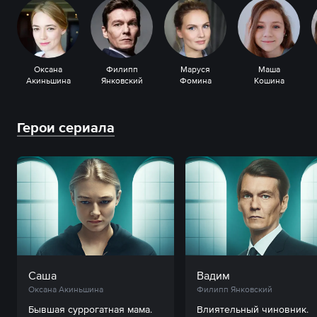
Оксана
Филипп
Маруся
Маша
Акиньшина
Янковский
Фомина
Кошина
Герои сериала
Саша
Вадим
Оксана Акиньшина
Филипп Янковский
Бывшая суррогатная мама. 
Влиятельный чиновник. 