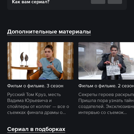
Как вам
сериал
?
Дополнительные материалы
Фильм о фильме. 3 сезон
Фильм о фильме. 2 сезо
Русский Том Круз, месть
Секреты героев раскрыт
Вадима Юрьевича и
Пришла пора узнать тай
спойлеры от коллег — все о
создателей. Эксклюзив
съемках финала драмы о
интервью со съемок
суррогатном материнстве.
«Контейнера» с актерами
режиссером.
Сериал в подборках