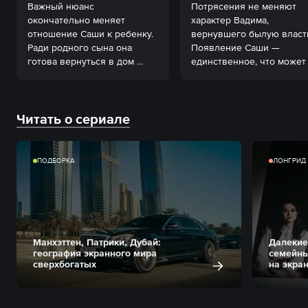
Важный нюанс 
Потрясения не меняют 
окончательно меняет 
характер Вадима, 
отношение Саши к ребенку. 
вернувшего былую власть
Ради родного сына она 
Появление Саши — 
готова вернуться в дом 
единственное, что может 
заказчика.
тронуть его чувства.
Читать о сериале
ПОДБОРКА
ЛОНГРИД
Манхэттен, Патрики, Дубай:
Далекие
география экранного мира
семейны
сверхбогатых
на экра