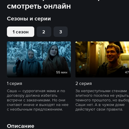
смотреть онлайн
Сезоны и серии
1 сезон
2
3
55 мин
47
1 серия
2 серия
Саша — суррогатная мама и по
За неприступными стенами
договору должна избегать
элитного поселка не укрыть
встречи с заказчиками. Но они
темного прошлого, но выбо
считают иначе и выходят на нее
Саши нет. А в чужом доме
с необычным предложением.
действуют свои правила.
Описание