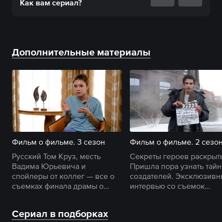
Как вам
сериал
?
Дополнительные материалы
Фильм о фильме. 3 сезон
Фильм о фильме. 2 сезо
Русский Том Круз, месть
Секреты героев раскрыт
Вадима Юрьевича и
Пришла пора узнать тай
спойлеры от коллег — все о
создателей. Эксклюзив
съемках финала драмы о
интервью со съемок
суррогатном материнстве.
«Контейнера» с актерами
режиссером.
Сериал в подборках