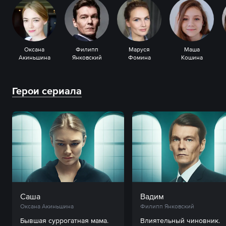
Оксана
Филипп
Маруся
Маша
Акиньшина
Янковский
Фомина
Кошина
Герои сериала
Саша
Вадим
Оксана Акиньшина
Филипп Янковский
Бывшая суррогатная мама. 
Влиятельный чиновник. 