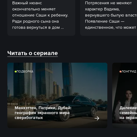
Важный нюанс 
Потрясения не меняют 
окончательно меняет 
характер Вадима, 
отношение Саши к ребенку. 
вернувшего былую власть
Ради родного сына она 
Появление Саши — 
готова вернуться в дом 
единственное, что может 
заказчика.
тронуть его чувства.
Читать о сериале
ПОДБОРКА
ЛОНГРИД
Манхэттен, Патрики, Дубай:
Далекие
география экранного мира
семейны
сверхбогатых
на экра