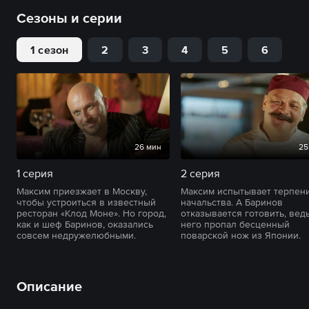
Сезоны и серии
1 сезон
2
3
4
5
6
26 мин
25
1 серия
2 серия
Максим приезжает в Москву,
Максим испытывает терпен
чтобы устроиться в известный
начальства. А Баринов
ресторан «Клод Моне». Но город,
отказывается готовить, ведь
как и шеф Баринов, оказались
него пропал бесценный
совсем недружелюбными.
поварской нож из Японии.
Описание