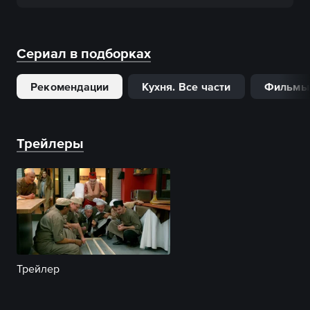
Сериал в подборках
Рекомендации
Кухня. Все части
Фильмы 
Трейлеры
Трейлер