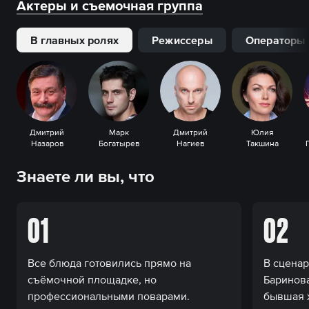
Актеры и съемочная группа
В главных ролях
Режиссеры
Операторы
Дмитрий
Марк
Дмитрий
Юлия
Назаров
Богатырев
Нагиев
Такшина
Знаете ли вы, что
01
02
Все блюда готовились прямо на
В сценар
съёмочной площадке, но
Баринова
профессиональными поварами.
бывшая 