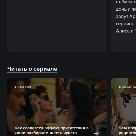
съёмок с
дочь и ж
зовут Ар
героинь 
Алиса и 
Читать о сериале
ЛОНГРИД
ПОДБОРК
Как создается эффект присутствия в
Чем пох
кино: разбираем шесть чувств
рецепто