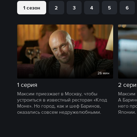
1 сезон
2
3
4
5
6
26 мин
1 серия
2 сери
Максим приезжает в Москву, чтобы
Максим 
устроиться в известный ресторан «Клод
А Барино
Моне». Но город, как и шеф Баринов,
него пр
оказались совсем недружелюбными.
Японии.