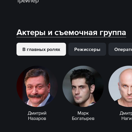
Трейлер
Актеры и съемочная группа
В главных ролях
Режиссеры
Операт
Дмитрий
Марк
Дмит
Назаров
Богатырев
Наги