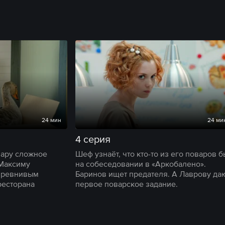
24 мин
24 ми
4 серия
ару сложное
Шеф узнаёт, что кто-то из его поваров 
 Максиму
на собеседовании в «Аркобалено».
с ревнивым
Баринов ищет предателя. А Лаврову да
ресторана
первое поварское задание.