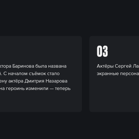
03
ктора Баринова была названа
Актёры Сергей Лав
. С началом съёмок стало
экранные персона
жену актёра Дмитрия Назарова
ена героинь изменили — теперь