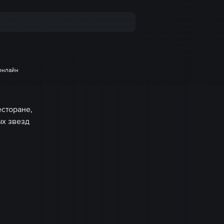
 онлайн
есторане,
ых звезд