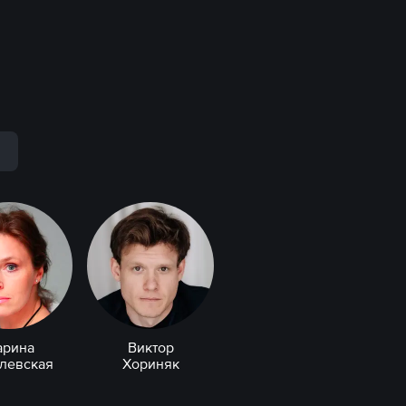
р
арина
Виктор
левская
Хориняк