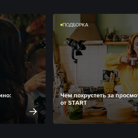
ПОДБОРКА
ино:
Чем похрустеть за просмо
от START