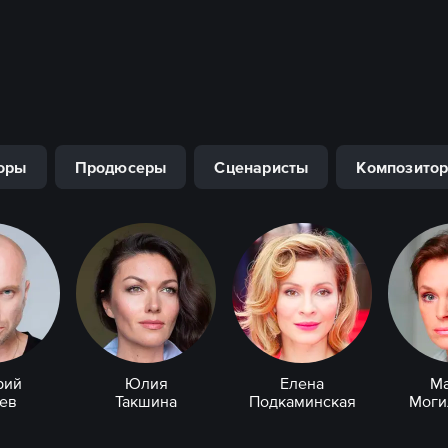
оры
Продюсеры
Сценаристы
Композито
рий
Юлия
Елена
М
ев
Такшина
Подкаминская
Моги