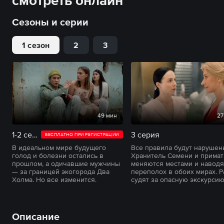
смотреть онлайн
Сезоны и серии
1 сезон
2
3
49 мин
27
1-2 серии
3 серия
БЕСПЛАТНО ПРИ РЕГИСТРАЦИИ
В идеальном мире будущего
Все правила будут нарушен
голод и болезни остались в
Хранитель Семени и примат
прошлом, а одичавшие мужчины
меняются местами и наводя
— за границей экогорода Два
переполох в обоих мирах. Р
Холма. Но все изменится.
судят за опасную экскурсию
Описание