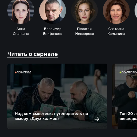
Анна
Владимир
Пелагея
Светлана
Снаткина
Епифанцев
Невзорова
Камынина
Читать о сериале
ЛОНГРИД
ПОДБОРК
Над кем смеетесь: путеводитель по
Топ-20 
юмору «Двух холмов»
вышедши