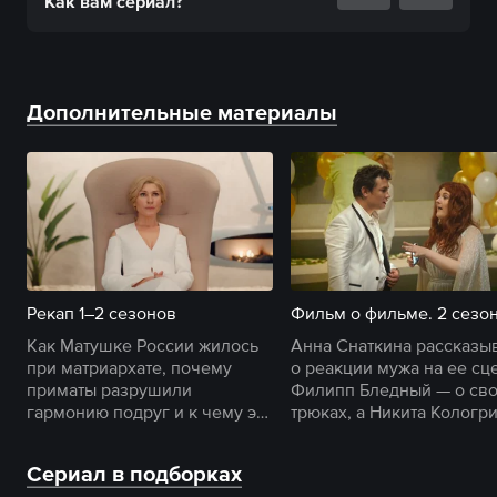
Как вам
сериал
?
Дополнительные материалы
Рекап 1–2 сезонов
Фильм о фильме. 2 сезо
Как Матушке России жилось
Анна Снаткина рассказы
при матриархате, почему
о реакции мужа на ее сц
приматы разрушили
Филипп Бледный — о св
гармонию подруг и к чему это
трюках, а Никита Кологр
привело — в пересказе
знакомит с закадровым
Ларисы.
процессом.
Сериал в подборках