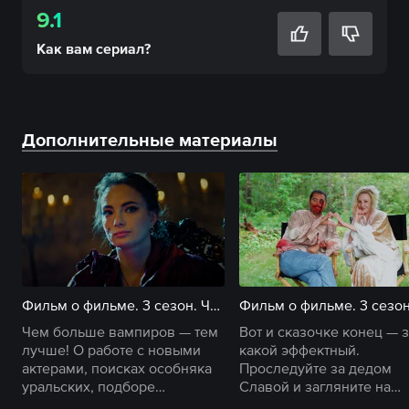
9.1
Как вам
сериал
?
Дополнительные материалы
Фильм о фильме. 3 сезон. Часть 1
Чем больше вампиров — тем
Вот и сказочке конец — з
лучше! О работе с новыми
какой эффектный.
актерами, поисках особняка
Проследуйте за дедом
уральских, подборе
Славой и загляните на
ретрокостюмов и главных
финальные съемки люби