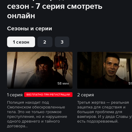
сезон - 7 серия смотреть
онлайн
Сезоны и серии
1 сезон
2
3
58 мин
51
1 серия
2 серия
БЕСПЛАТНО ПРИ РЕГИСТРАЦИИ
Полиция находит под
Третья жертва — реальная
Смоленском обескровленные
зацепка для следствия и
тела. Это не только громкое
большая проблема для
преступление, но и нарушение
вампиров. И у деда Славы 
одного древнего и тайного
есть подозреваемый.
договора...