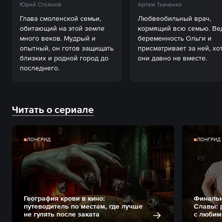
Юрий Стоянов
Артем Ткаченко
Глава смоленской семьи, 
Любвеобильный врач, 
обитающий на этой земле 
кормящий всю семью. Вед
много веков. Мудрый и 
беременность Ольги и 
опытный, он готов защищать 
присматривает за ней, хот
близких и родной город до 
они давно не вместе.
последнего.
Читать о сериале
ЛОНГРИД
ЛОНГРИД
География крови в кино:
Финальн
путеводитель по местам, где лучше
Славы: 
не гулять после заката
с любим