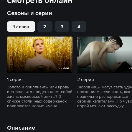
смотреть онлайн
Сезоны и серии
1 сезон
2
3
4
55 мин
50
1 серия
2 серия
Золото и бриллианты или кровь
Любовницы могут стать уд
и стекло: что представляет собой
вложением, если знать, как
жизнь московской элиты? В
правильно распоряжаться
списке столичных содержанок
своими капиталами. Но чувс
появляются новые имена.
порой мешают рассудку.
Описание