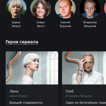
Дарья
Софья
Сергей
Владимир
Мороз
Эрнст
Бурунов
Мишуков
Герои сериала
Лена
Глеб
Дарья Мороз
Владимир Мишуков
Бывший следователь 
Один из богатейших люде