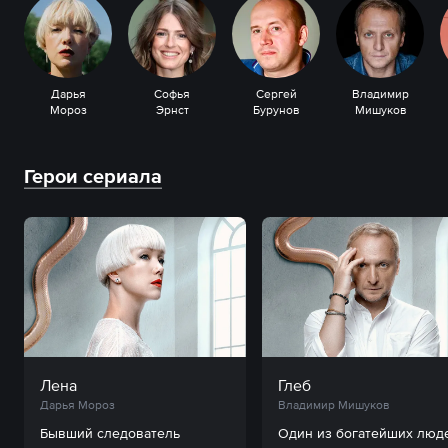
Дарья
Софья
Сергей
Владимир
Мороз
Эрнст
Бурунов
Мишуков
Герои сериала
Лена
Глеб
Дарья Мороз
Владимир Мишуков
Бывший следователь 
Один из богатейших люде