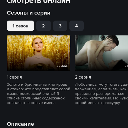
смотреть онлайн
Сезоны и серии
1 сезон
2
3
4
55 мин
50
1 серия
2 серия
Золото и бриллианты или кровь
Любовницы могут стать уд
и стекло: что представляет собой
вложением, если знать, как
жизнь московской элиты? В
правильно распоряжаться
списке столичных содержанок
своими капиталами. Но чувс
появляются новые имена.
порой мешают рассудку.
Описание