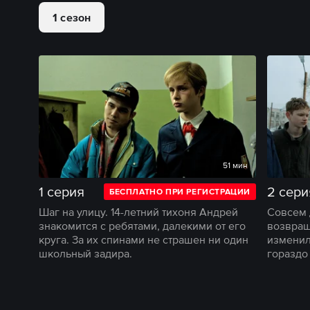
1 сезон
51 мин
1 серия
2 сери
БЕСПЛАТНО ПРИ РЕГИСТРАЦИИ
Шаг на улицу. 14-летний тихоня Андрей
Совсем 
знакомится с ребятами, далекими от его
возвращ
круга. За их спинами не страшен ни один
изменил
школьный задира.
гораздо