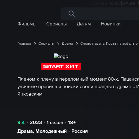
Поиск по сайту
Фильмы
Сериалы
Детям
Новинки
Главная
Сериалы
Драма
Слово пацана. Кровь на асфальте
Плечом к плечу в переломный момент 80-х. Пацанск
уличные правила и поиски своей правды в драме с 
Янковским
9.4
2023
1 сезон
18+
Драма
,
Молодежный
Россия