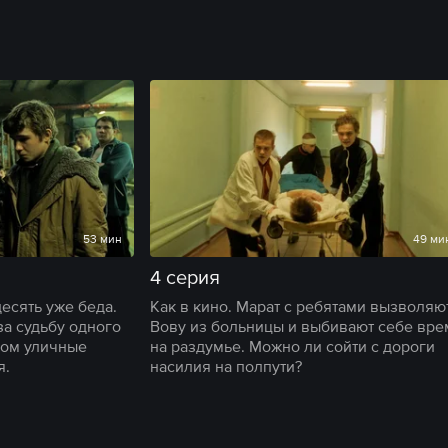
53 мин
49 ми
4 серия
десять уже беда.
Как в кино. Марат с ребятами вызволяю
за судьбу одного
Вову из больницы и выбивают себе вре
ром уличные
на раздумье. Можно ли сойти с дороги
я.
насилия на полпути?