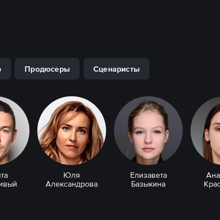
р
Продюсеры
Сценаристы
та
Юля
Елизавета
Ана
ивый
Александрова
Базыкина
Кра