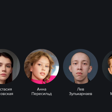
стасия
Анна
Лев
совская
Пересильд
Зулькарнаев