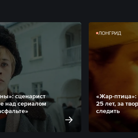
ЛОНГРИД
ины»: сценарист
«Жар-птица»:
те над сериалом
25 лет, за тв
асфальте»
следить